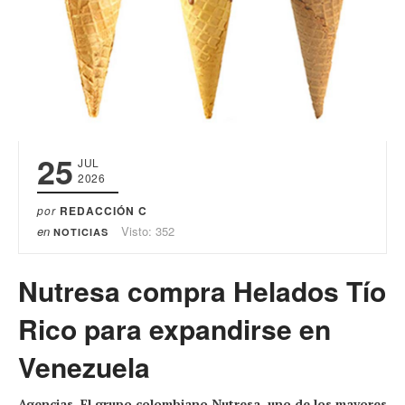
25
JUL
2026
por
REDACCIÓN C
en
Visto: 352
NOTICIAS
Nutresa compra Helados Tío
Rico para expandirse en
Venezuela
Agencias. El grupo colombiano Nutresa, uno de los mayores