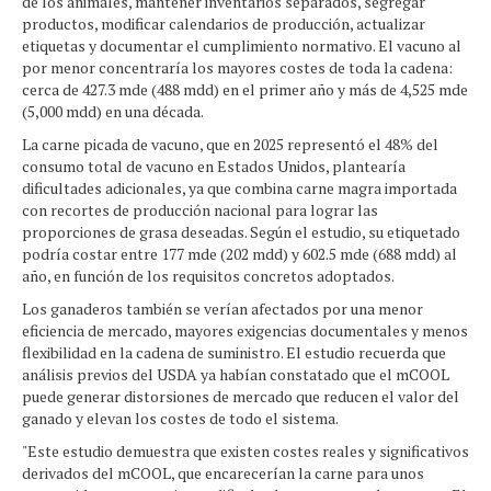
de los animales, mantener inventarios separados, segregar
productos, modificar calendarios de producción, actualizar
etiquetas y documentar el cumplimiento normativo. El vacuno al
por menor concentraría los mayores costes de toda la cadena:
cerca de 427.3 mde (488 mdd) en el primer año y más de 4,525 mde
(5,000 mdd) en una década.
La carne picada de vacuno, que en 2025 representó el 48% del
consumo total de vacuno en Estados Unidos, plantearía
dificultades adicionales, ya que combina carne magra importada
con recortes de producción nacional para lograr las
proporciones de grasa deseadas. Según el estudio, su etiquetado
podría costar entre 177 mde (202 mdd) y 602.5 mde (688 mdd) al
año, en función de los requisitos concretos adoptados.
Los ganaderos también se verían afectados por una menor
eficiencia de mercado, mayores exigencias documentales y menos
flexibilidad en la cadena de suministro. El estudio recuerda que
análisis previos del USDA ya habían constatado que el mCOOL
puede generar distorsiones de mercado que reducen el valor del
ganado y elevan los costes de todo el sistema.
"Este estudio demuestra que existen costes reales y significativos
derivados del mCOOL, que encarecerían la carne para unos