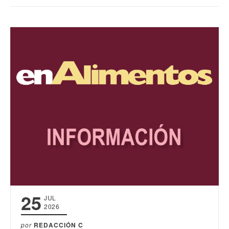
25
JUL
2026
por
REDACCIÓN C