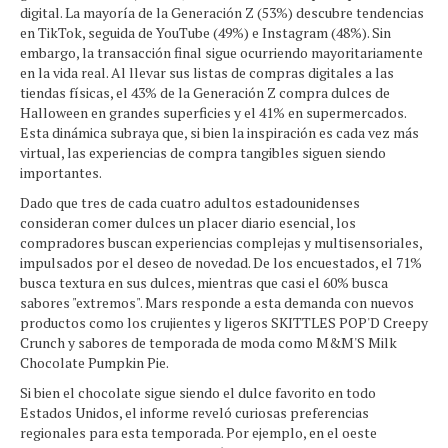
digital. La mayoría de la Generación Z (53%) descubre tendencias
en TikTok, seguida de YouTube (49%) e Instagram (48%). Sin
embargo, la transacción final sigue ocurriendo mayoritariamente
en la vida real. Al llevar sus listas de compras digitales a las
tiendas físicas, el 43% de la Generación Z compra dulces de
Halloween en grandes superficies y el 41% en supermercados.
Esta dinámica subraya que, si bien la inspiración es cada vez más
virtual, las experiencias de compra tangibles siguen siendo
importantes.
Dado que tres de cada cuatro adultos estadounidenses
consideran comer dulces un placer diario esencial, los
compradores buscan experiencias complejas y multisensoriales,
impulsados ​​por el deseo de novedad. De los encuestados, el 71%
busca textura en sus dulces, mientras que casi el 60% busca
sabores "extremos". Mars responde a esta demanda con nuevos
productos como los crujientes y ligeros SKITTLES POP'D Creepy
Crunch y sabores de temporada de moda como M&M'S Milk
Chocolate Pumpkin Pie.
Si bien el chocolate sigue siendo el dulce favorito en todo
Estados Unidos, el informe reveló curiosas preferencias
regionales para esta temporada. Por ejemplo, en el oeste