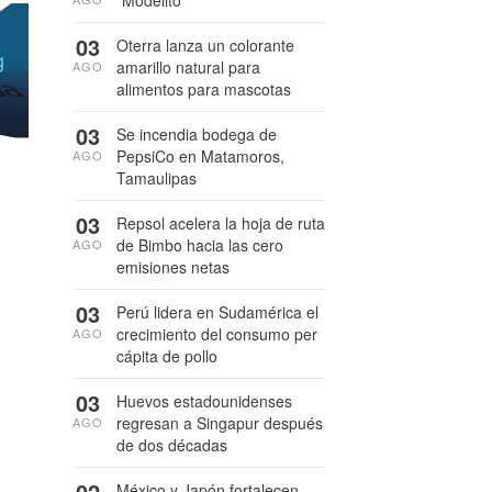
03
Oterra lanza un colorante
amarillo natural para
AGO
alimentos para mascotas
03
Se incendia bodega de
PepsiCo en Matamoros,
AGO
Tamaulipas
03
Repsol acelera la hoja de ruta
de Bimbo hacia las cero
AGO
emisiones netas
03
Perú lidera en Sudamérica el
crecimiento del consumo per
AGO
cápita de pollo
03
Huevos estadounidenses
regresan a Singapur después
AGO
de dos décadas
02
México y Japón fortalecen