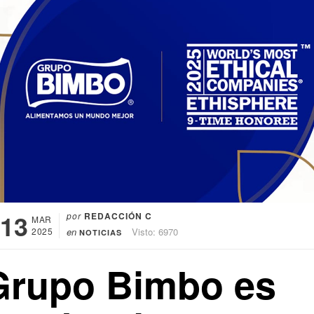
13
por
REDACCIÓN C
MAR
2025
en
Visto: 6970
NOTICIAS
Grupo Bimbo es