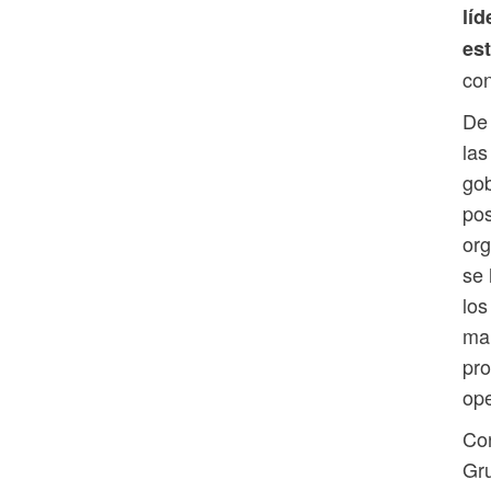
lí
es
con
De 
las
gob
pos
org
se 
los
man
pro
ope
Con
Gru