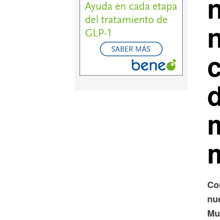
Co
nu
Mu