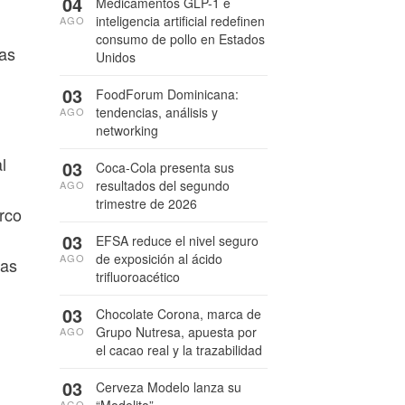
04
Medicamentos GLP-1 e
inteligencia artificial redefinen
AGO
consumo de pollo en Estados
cas
Unidos
03
FoodForum Dominicana:
tendencias, análisis y
AGO
networking
l
03
Coca-Cola presenta sus
resultados del segundo
AGO
trimestre de 2026
rco
03
EFSA reduce el nivel seguro
de exposición al ácido
AGO
ias
trifluoroacético
03
Chocolate Corona, marca de
Grupo Nutresa, apuesta por
AGO
el cacao real y la trazabilidad
03
Cerveza Modelo lanza su
“Modelito”
AGO