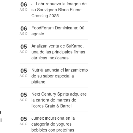
06
J. Lohr renueva la imagen de
su Sauvignon Blanc Flume
AGO
Crossing 2025
06
FoodForum Dominicana: 06
agosto
AGO
05
Analizan venta de SuKarne,
una de las principales firmas
AGO
cárnicas mexicanas
05
Nutri® anuncia el lanzamiento
de su sabor especial a
AGO
plátano
05
Next Century Spirits adquiere
la cartera de marcas de
AGO
licores Grain & Barrel
a
05
Jumex incursiona en la
l
categoría de yogures
AGO
bebibles con proteínas