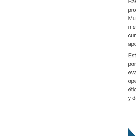
Bas
pro
Mun
med
cum
apo
Est
por
eva
ope
éti
y 