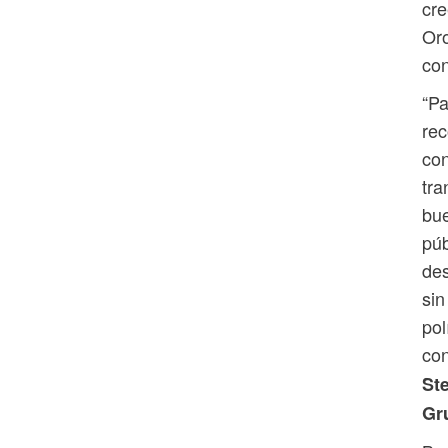
cre
Oro
con
“Pa
rec
con
tra
bue
púb
de
sin
pol
con
St
Gr