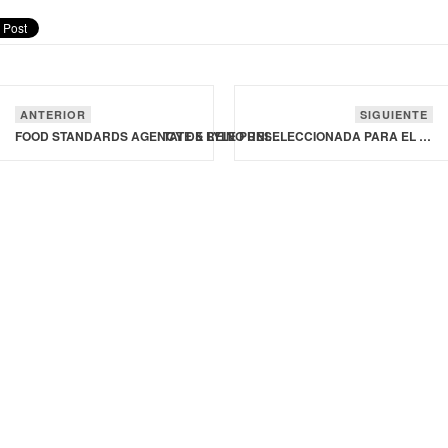
ANTERIOR
SIGUIENTE
FOOD STANDARDS AGENCY DE REINO UNIDO LANZA PROGRAMA REGULATORIO PARA PRODUCTOS OBTENIDOS POR CULTIVO CELULAR
TATE & LYLE PRESELECCIONADA PARA EL PREMIO MUNDIAL A LA INNOVACIÓN ALIMENTARIA