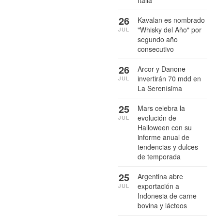
Italia
26
Kavalan es nombrado
"Whisky del Año" por
JUL
segundo año
consecutivo
26
Arcor y Danone
invertirán 70 mdd en
JUL
La Serenísima
25
Mars celebra la
evolución de
JUL
Halloween con su
informe anual de
tendencias y dulces
de temporada
25
Argentina abre
exportación a
JUL
Indonesia de carne
bovina y lácteos