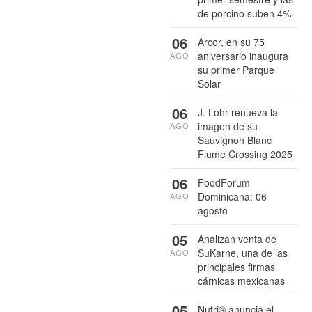
de porcino suben 4%
06
Arcor, en su 75
aniversario inaugura
AGO
su primer Parque
Solar
06
J. Lohr renueva la
imagen de su
AGO
Sauvignon Blanc
Flume Crossing 2025
06
FoodForum
Dominicana: 06
AGO
agosto
05
Analizan venta de
SuKarne, una de las
AGO
principales firmas
cárnicas mexicanas
05
Nutri® anuncia el