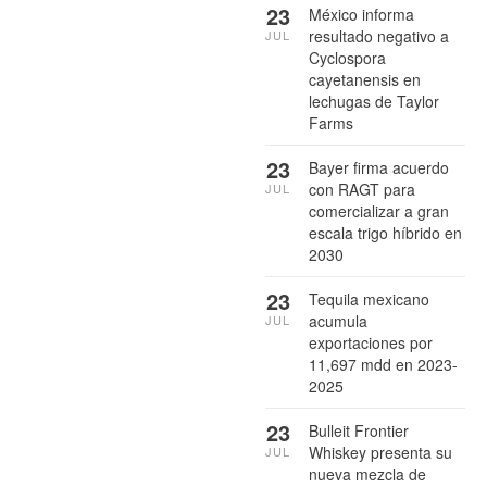
23
México informa
resultado negativo a
JUL
Cyclospora
cayetanensis en
lechugas de Taylor
Farms
23
Bayer firma acuerdo
con RAGT para
JUL
comercializar a gran
escala trigo híbrido en
2030
23
Tequila mexicano
acumula
JUL
exportaciones por
11,697 mdd en 2023-
2025
23
Bulleit Frontier
Whiskey presenta su
JUL
nueva mezcla de