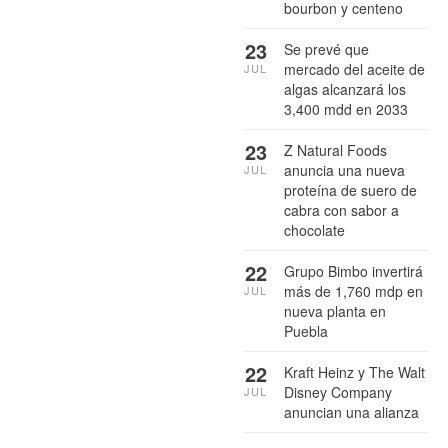
bourbon y centeno
23
Se prevé que
mercado del aceite de
JUL
algas alcanzará los
3,400 mdd en 2033
23
Z Natural Foods
anuncia una nueva
JUL
proteína de suero de
cabra con sabor a
chocolate
22
Grupo Bimbo invertirá
más de 1,760 mdp en
JUL
nueva planta en
Puebla
22
Kraft Heinz y The Walt
Disney Company
JUL
anuncian una alianza