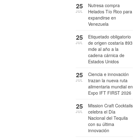
25
Nutresa compra
Helados Tío Rico para
JUL
expandirse en
Venezuela
25
Etiquetado obligatorio
de origen costaría 893
JUL
mde al año a la
cadena cárnica de
Estados Unidos
25
Ciencia e innovación
trazan la nueva ruta
JUL
alimentaria mundial en
Expo IFT FIRST 2026
25
Mission Craft Cocktails
celebra el Día
JUL
Nacional del Tequila
con su última
innovación