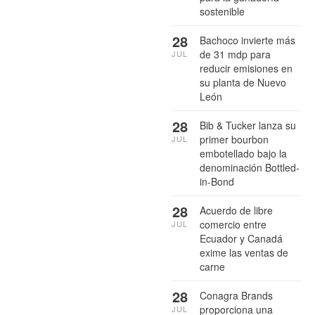
sostenible
28
Bachoco invierte más
de 31 mdp para
JUL
reducir emisiones en
su planta de Nuevo
León
28
Bib & Tucker lanza su
primer bourbon
JUL
embotellado bajo la
denominación Bottled-
in-Bond
28
Acuerdo de libre
comercio entre
JUL
Ecuador y Canadá
exime las ventas de
carne
28
Conagra Brands
proporciona una
JUL