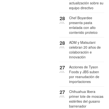
actualización sobre su
equipo directivo
28
Chef Boyardee
presenta pasta
JUL
enlatada con alto
contenido proteico
28
ADM y Matsutani
celebran 20 años de
JUL
colaboración e
innovación
27
Acciones de Tyson
Foods y JBS suben
JUL
por reanudación de
importaciones
27
Chihuahua libera
primer lote de moscas
JUL
estériles del gusano
barrenador