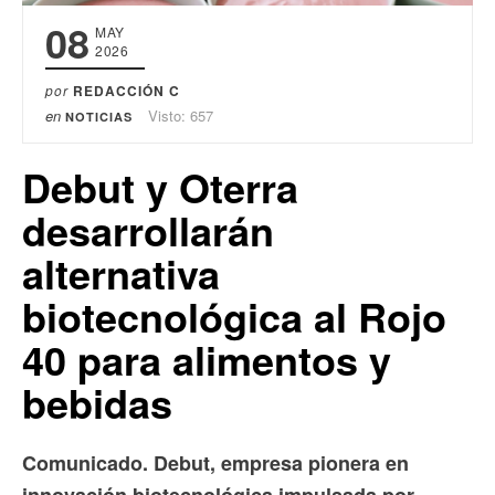
08
MAY
2026
por
REDACCIÓN C
en
Visto: 657
NOTICIAS
Debut y Oterra
desarrollarán
alternativa
biotecnológica al Rojo
40 para alimentos y
bebidas
Comunicado. Debut, empresa pionera en
innovación biotecnológica impulsada por