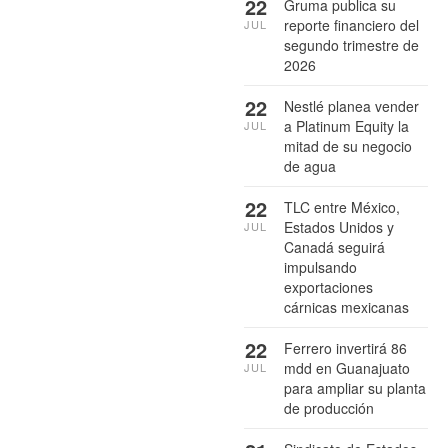
22
Gruma publica su
reporte financiero del
JUL
segundo trimestre de
2026
22
Nestlé planea vender
a Platinum Equity la
JUL
mitad de su negocio
de agua
22
TLC entre México,
Estados Unidos y
JUL
Canadá seguirá
impulsando
exportaciones
cárnicas mexicanas
22
Ferrero invertirá 86
mdd en Guanajuato
JUL
para ampliar su planta
de producción