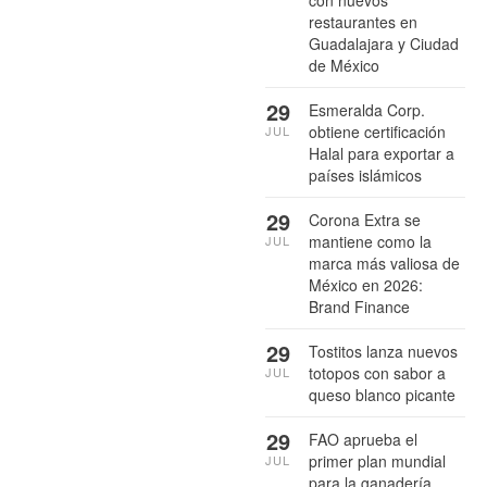
con nuevos
restaurantes en
Guadalajara y Ciudad
de México
29
Esmeralda Corp.
obtiene certificación
JUL
Halal para exportar a
países islámicos
29
Corona Extra se
mantiene como la
JUL
marca más valiosa de
México en 2026:
Brand Finance
29
Tostitos lanza nuevos
totopos con sabor a
JUL
queso blanco picante
29
FAO aprueba el
primer plan mundial
JUL
para la ganadería