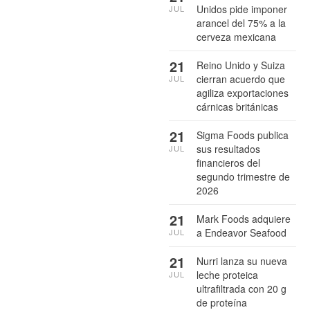
Unidos pide imponer
JUL
arancel del 75% a la
cerveza mexicana
21
Reino Unido y Suiza
cierran acuerdo que
JUL
agiliza exportaciones
cárnicas británicas
21
Sigma Foods publica
sus resultados
JUL
financieros del
segundo trimestre de
2026
21
Mark Foods adquiere
a Endeavor Seafood
JUL
21
Nurri lanza su nueva
leche proteica
JUL
ultrafiltrada con 20 g
de proteína