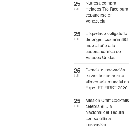
25
Nutresa compra
Helados Tío Rico para
JUL
expandirse en
Venezuela
25
Etiquetado obligatorio
de origen costaría 893
JUL
mde al año a la
cadena cárnica de
Estados Unidos
25
Ciencia e innovación
trazan la nueva ruta
JUL
alimentaria mundial en
Expo IFT FIRST 2026
25
Mission Craft Cocktails
celebra el Día
JUL
Nacional del Tequila
con su última
innovación