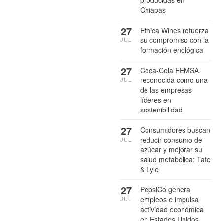
producidas en
Chiapas
27
Ethica Wines refuerza
su compromiso con la
JUL
formación enológica
27
Coca-Cola FEMSA,
reconocida como una
JUL
de las empresas
líderes en
sostenibilidad
27
Consumidores buscan
reducir consumo de
JUL
azúcar y mejorar su
salud metabólica: Tate
& Lyle
27
PepsiCo genera
empleos e impulsa
JUL
actividad económica
en Estados Unidos