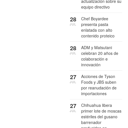
actualización sobre su
equipo directivo
28
Chef Boyardee
presenta pasta
JUL
enlatada con alto
contenido proteico
28
ADM y Matsutani
celebran 20 años de
JUL
colaboración e
innovación
27
Acciones de Tyson
Foods y JBS suben
JUL
por reanudación de
importaciones
27
Chihuahua libera
primer lote de moscas
JUL
estériles del gusano
barrenador