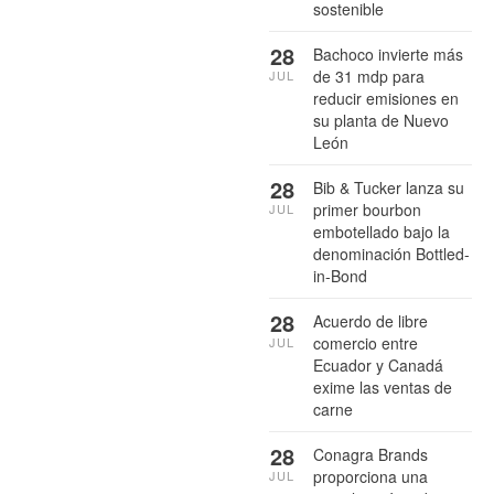
sostenible
28
Bachoco invierte más
de 31 mdp para
JUL
reducir emisiones en
su planta de Nuevo
León
28
Bib & Tucker lanza su
primer bourbon
JUL
embotellado bajo la
denominación Bottled-
in-Bond
28
Acuerdo de libre
comercio entre
JUL
Ecuador y Canadá
exime las ventas de
carne
28
Conagra Brands
proporciona una
JUL