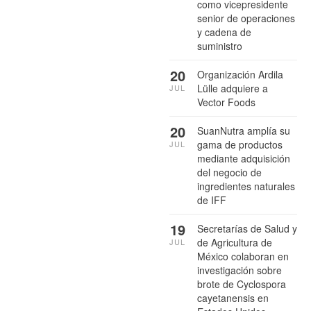
como vicepresidente
senior de operaciones
y cadena de
suministro
20
Organización Ardila
Lülle adquiere a
JUL
Vector Foods
20
SuanNutra amplía su
gama de productos
JUL
mediante adquisición
del negocio de
ingredientes naturales
de IFF
19
Secretarías de Salud y
de Agricultura de
JUL
México colaboran en
investigación sobre
brote de Cyclospora
cayetanensis en