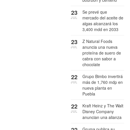
bourbon y centeno
23
Se prevé que
mercado del aceite de
JUL
algas alcanzará los
3,400 mdd en 2033
23
Z Natural Foods
anuncia una nueva
JUL
proteína de suero de
cabra con sabor a
chocolate
22
Grupo Bimbo invertirá
más de 1,760 mdp en
JUL
nueva planta en
Puebla
22
Kraft Heinz y The Walt
Disney Company
JUL
anuncian una alianza
22
Gruma publica su