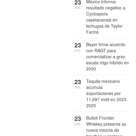
23
México informa
resultado negativo a
JUL
Cyclospora
cayetanensis en
lechugas de Taylor
Farms
23
Bayer firma acuerdo
con RAGT para
JUL
comercializar a gran
escala trigo híbrido en
2030
23
Tequila mexicano
acumula
JUL
exportaciones por
11,697 mdd en 2023-
2025
23
Bulleit Frontier
Whiskey presenta su
JUL
nueva mezcla de