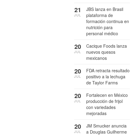
21
JBS lanza en Brasil
plataforma de
JUL
formación continua en
nutrición para
personal médico
20
Cacique Foods lanza
nuevos quesos
JUL
mexicanos
20
FDA retracta resultado
positivo a la lechuga
JUL
de Taylor Farms
20
Fortalecen en México
producción de frijol
JUL
con variedades
mejoradas
20
JM Smucker anuncia
a Douglas Guilherme
JUL