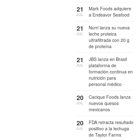
21
Mark Foods adquiere
a Endeavor Seafood
JUL
21
Nurri lanza su nueva
leche proteica
JUL
ultrafiltrada con 20 g
de proteína
21
JBS lanza en Brasil
plataforma de
JUL
formación continua en
nutrición para
personal médico
20
Cacique Foods lanza
nuevos quesos
JUL
mexicanos
20
FDA retracta resultado
positivo a la lechuga
JUL
de Taylor Farms