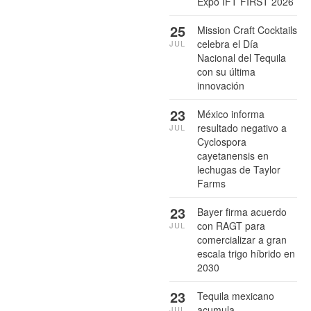
Expo IFT FIRST 2026
25
Mission Craft Cocktails
celebra el Día
JUL
Nacional del Tequila
con su última
innovación
23
México informa
resultado negativo a
JUL
Cyclospora
cayetanensis en
lechugas de Taylor
Farms
23
Bayer firma acuerdo
con RAGT para
JUL
comercializar a gran
escala trigo híbrido en
2030
23
Tequila mexicano
acumula
JUL