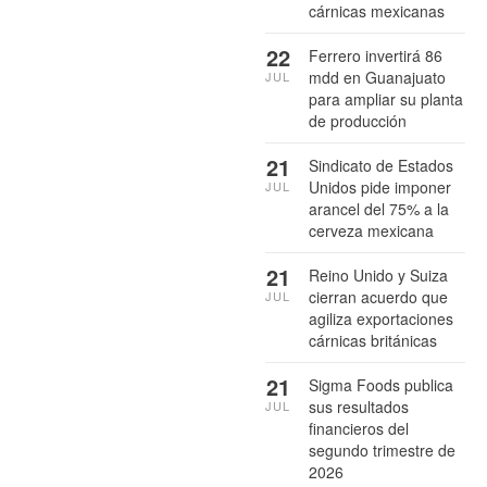
cárnicas mexicanas
22
Ferrero invertirá 86
mdd en Guanajuato
JUL
para ampliar su planta
de producción
21
Sindicato de Estados
Unidos pide imponer
JUL
arancel del 75% a la
cerveza mexicana
21
Reino Unido y Suiza
cierran acuerdo que
JUL
agiliza exportaciones
cárnicas británicas
21
Sigma Foods publica
sus resultados
JUL
financieros del
segundo trimestre de
2026