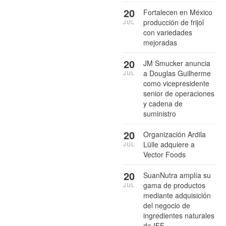
20
Fortalecen en México
producción de frijol
JUL
con variedades
mejoradas
20
JM Smucker anuncia
a Douglas Guilherme
JUL
como vicepresidente
senior de operaciones
y cadena de
suministro
20
Organización Ardila
Lülle adquiere a
JUL
Vector Foods
20
SuanNutra amplía su
gama de productos
JUL
mediante adquisición
del negocio de
ingredientes naturales
de IFF