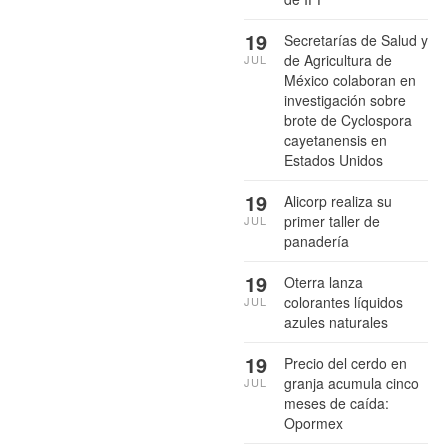
19
Secretarías de Salud y
de Agricultura de
JUL
México colaboran en
investigación sobre
brote de Cyclospora
cayetanensis en
Estados Unidos
19
Alicorp realiza su
primer taller de
JUL
panadería
19
Oterra lanza
colorantes líquidos
JUL
azules naturales
19
Precio del cerdo en
granja acumula cinco
JUL
meses de caída:
Opormex