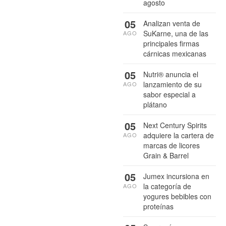
agosto
05
Analizan venta de
SuKarne, una de las
AGO
principales firmas
cárnicas mexicanas
05
Nutri® anuncia el
lanzamiento de su
AGO
sabor especial a
plátano
05
Next Century Spirits
adquiere la cartera de
AGO
marcas de licores
Grain & Barrel
05
Jumex incursiona en
la categoría de
AGO
yogures bebibles con
proteínas