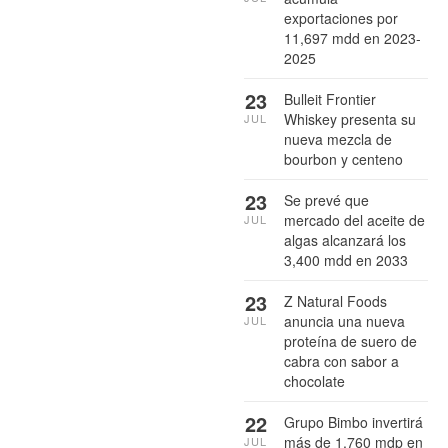
exportaciones por
11,697 mdd en 2023-
2025
23
Bulleit Frontier
Whiskey presenta su
JUL
nueva mezcla de
bourbon y centeno
23
Se prevé que
mercado del aceite de
JUL
algas alcanzará los
3,400 mdd en 2033
23
Z Natural Foods
anuncia una nueva
JUL
proteína de suero de
cabra con sabor a
chocolate
22
Grupo Bimbo invertirá
más de 1,760 mdp en
JUL