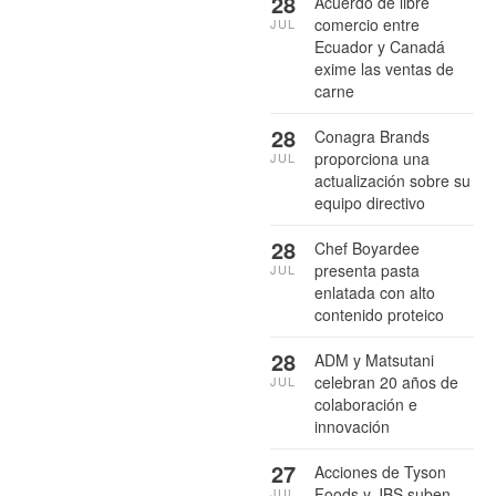
28
Acuerdo de libre
comercio entre
JUL
Ecuador y Canadá
exime las ventas de
carne
28
Conagra Brands
proporciona una
JUL
actualización sobre su
equipo directivo
28
Chef Boyardee
presenta pasta
JUL
enlatada con alto
contenido proteico
28
ADM y Matsutani
celebran 20 años de
JUL
colaboración e
innovación
27
Acciones de Tyson
Foods y JBS suben
JUL