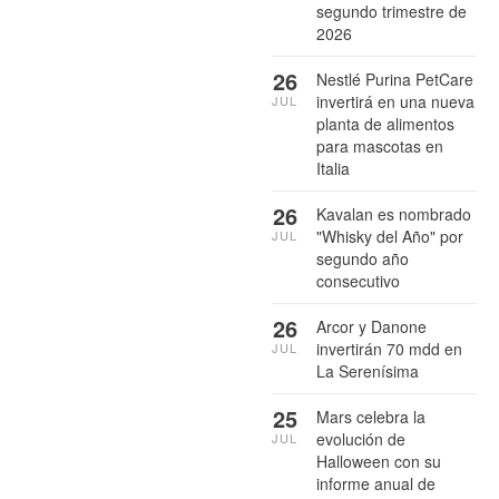
segundo trimestre de
2026
26
Nestlé Purina PetCare
invertirá en una nueva
JUL
planta de alimentos
para mascotas en
Italia
26
Kavalan es nombrado
"Whisky del Año" por
JUL
segundo año
consecutivo
26
Arcor y Danone
invertirán 70 mdd en
JUL
La Serenísima
25
Mars celebra la
evolución de
JUL
Halloween con su
informe anual de