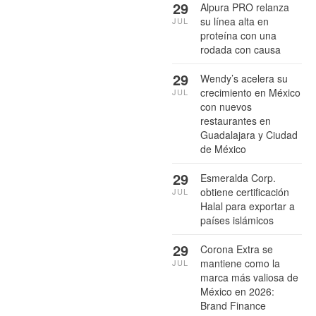
29
Alpura PRO relanza
su línea alta en
JUL
proteína con una
rodada con causa
29
Wendy’s acelera su
crecimiento en México
JUL
con nuevos
restaurantes en
Guadalajara y Ciudad
de México
29
Esmeralda Corp.
obtiene certificación
JUL
Halal para exportar a
países islámicos
29
Corona Extra se
mantiene como la
JUL
marca más valiosa de
México en 2026:
Brand Finance