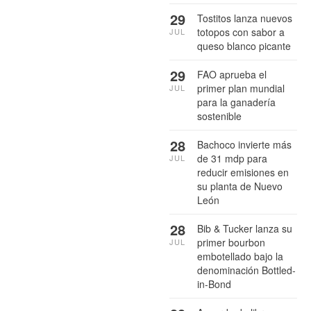
29
Tostitos lanza nuevos
totopos con sabor a
JUL
queso blanco picante
29
FAO aprueba el
primer plan mundial
JUL
para la ganadería
sostenible
28
Bachoco invierte más
de 31 mdp para
JUL
reducir emisiones en
su planta de Nuevo
León
28
Bib & Tucker lanza su
primer bourbon
JUL
embotellado bajo la
denominación Bottled-
in-Bond