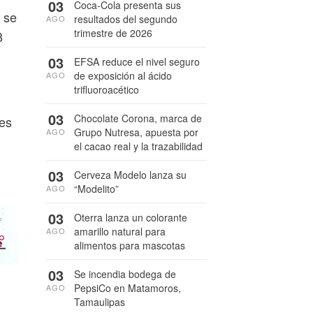
03
Coca-Cola presenta sus
 se
resultados del segundo
AGO
trimestre de 2026
8
03
EFSA reduce el nivel seguro
de exposición al ácido
AGO
trifluoroacético
03
Chocolate Corona, marca de
nes
Grupo Nutresa, apuesta por
AGO
el cacao real y la trazabilidad
03
Cerveza Modelo lanza su
“Modelito”
AGO
03
Oterra lanza un colorante
amarillo natural para
AGO
alimentos para mascotas
03
Se incendia bodega de
PepsiCo en Matamoros,
AGO
Tamaulipas