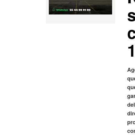
Ag
que
qu
gar
del
dir
pro
co