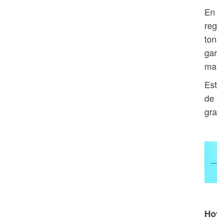
En 
reg
ton
gar
man
Est
de 
gra
Ho