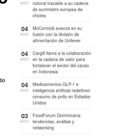
natural trazable a su cadena
AGO
de suministro europea de
chicles
04
McCormick avanza en su
fusión con la división de
AGO
alimentación de Unilever
04
Cargill llama a la colaboración
en la cadena de valor para
AGO
fortalecer el sector del cacao
en Indonesia
do
04
Medicamentos GLP-1 e
inteligencia artificial redefinen
AGO
consumo de pollo en Estados
Unidos
03
FoodForum Dominicana:
tendencias, análisis y
AGO
networking