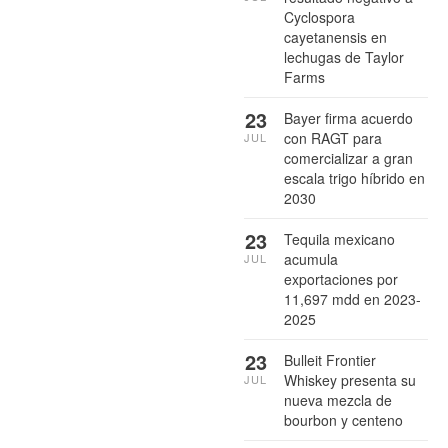
Cyclospora
cayetanensis en
lechugas de Taylor
Farms
23
Bayer firma acuerdo
con RAGT para
JUL
comercializar a gran
escala trigo híbrido en
2030
23
Tequila mexicano
acumula
JUL
exportaciones por
11,697 mdd en 2023-
2025
23
Bulleit Frontier
Whiskey presenta su
JUL
nueva mezcla de
bourbon y centeno