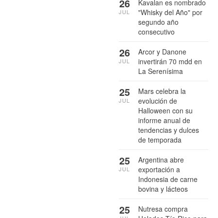
26
Kavalan es nombrado
"Whisky del Año" por
JUL
segundo año
consecutivo
26
Arcor y Danone
invertirán 70 mdd en
JUL
La Serenísima
25
Mars celebra la
evolución de
JUL
Halloween con su
informe anual de
tendencias y dulces
de temporada
25
Argentina abre
exportación a
JUL
Indonesia de carne
bovina y lácteos
25
Nutresa compra
JUL