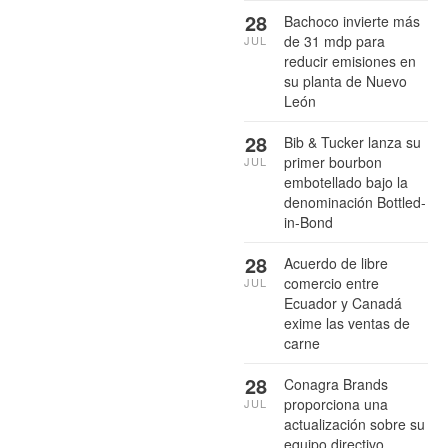
28
Bachoco invierte más
de 31 mdp para
JUL
reducir emisiones en
su planta de Nuevo
León
28
Bib & Tucker lanza su
primer bourbon
JUL
embotellado bajo la
denominación Bottled-
in-Bond
28
Acuerdo de libre
comercio entre
JUL
Ecuador y Canadá
exime las ventas de
carne
28
Conagra Brands
proporciona una
JUL
actualización sobre su
equipo directivo