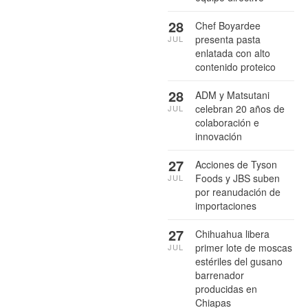
28
Chef Boyardee
presenta pasta
JUL
enlatada con alto
contenido proteico
28
ADM y Matsutani
celebran 20 años de
JUL
colaboración e
innovación
27
Acciones de Tyson
Foods y JBS suben
JUL
por reanudación de
importaciones
27
Chihuahua libera
primer lote de moscas
JUL
estériles del gusano
barrenador
producidas en
Chiapas