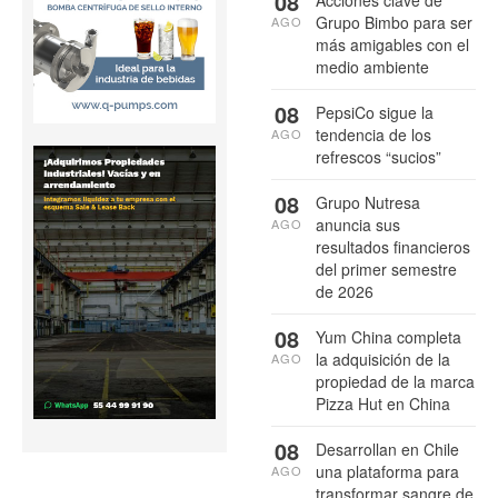
08
Grupo Bimbo para ser
AGO
más amigables con el
medio ambiente
08
PepsiCo sigue la
tendencia de los
AGO
refrescos “sucios”
08
Grupo Nutresa
anuncia sus
AGO
resultados financieros
del primer semestre
de 2026
08
Yum China completa
la adquisición de la
AGO
propiedad de la marca
Pizza Hut en China
08
Desarrollan en Chile
una plataforma para
AGO
transformar sangre de