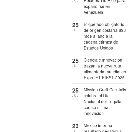
Helados Tío Rico para
expandirse en
Venezuela
25
Etiquetado obligatorio
de origen costaría 893
JUL
mde al año a la
cadena cárnica de
Estados Unidos
25
Ciencia e innovación
trazan la nueva ruta
JUL
alimentaria mundial en
Expo IFT FIRST 2026
25
Mission Craft Cocktails
celebra el Día
JUL
Nacional del Tequila
con su última
innovación
23
México informa
resultado negativo a
JUL