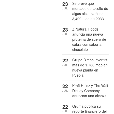
23
Se prevé que
mercado del aceite de
JUL
algas alcanzará los
3,400 mdd en 2033
23
Z Natural Foods
anuncia una nueva
JUL
proteína de suero de
cabra con sabor a
chocolate
22
Grupo Bimbo invertirá
más de 1,760 mdp en
JUL
nueva planta en
Puebla
22
Kraft Heinz y The Walt
Disney Company
JUL
anuncian una alianza
22
Gruma publica su
reporte financiero del
JUL