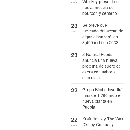
Whiskey presenta su
JUL
nueva mezcla de
bourbon y centeno
23
Se prevé que
mercado del aceite de
JUL
algas alcanzará los
3,400 mdd en 2033
23
Z Natural Foods
anuncia una nueva
JUL
proteína de suero de
cabra con sabor a
chocolate
22
Grupo Bimbo invertirá
más de 1,760 mdp en
JUL
nueva planta en
Puebla
22
Kraft Heinz y The Walt
Disney Company
JUL