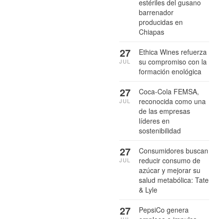
estériles del gusano
barrenador
producidas en
Chiapas
27
Ethica Wines refuerza
su compromiso con la
JUL
formación enológica
27
Coca-Cola FEMSA,
reconocida como una
JUL
de las empresas
líderes en
sostenibilidad
27
Consumidores buscan
reducir consumo de
JUL
azúcar y mejorar su
salud metabólica: Tate
& Lyle
27
PepsiCo genera
JUL