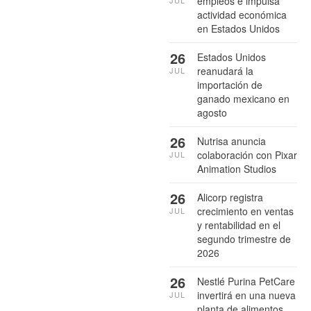
empleos e impulsa
actividad económica
en Estados Unidos
26
Estados Unidos
reanudará la
JUL
importación de
ganado mexicano en
agosto
26
Nutrisa anuncia
colaboración con Pixar
JUL
Animation Studios
26
Alicorp registra
crecimiento en ventas
JUL
y rentabilidad en el
segundo trimestre de
2026
26
Nestlé Purina PetCare
invertirá en una nueva
JUL
planta de alimentos