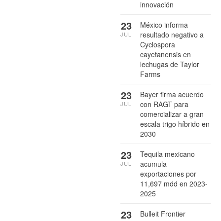
innovación
23
México informa
resultado negativo a
JUL
Cyclospora
cayetanensis en
lechugas de Taylor
Farms
23
Bayer firma acuerdo
con RAGT para
JUL
comercializar a gran
escala trigo híbrido en
2030
23
Tequila mexicano
acumula
JUL
exportaciones por
11,697 mdd en 2023-
2025
23
Bulleit Frontier