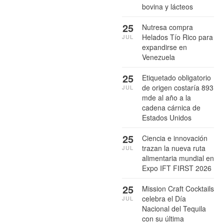
bovina y lácteos
25
Nutresa compra
Helados Tío Rico para
JUL
expandirse en
Venezuela
25
Etiquetado obligatorio
de origen costaría 893
JUL
mde al año a la
cadena cárnica de
Estados Unidos
25
Ciencia e innovación
trazan la nueva ruta
JUL
alimentaria mundial en
Expo IFT FIRST 2026
25
Mission Craft Cocktails
celebra el Día
JUL
Nacional del Tequila
con su última