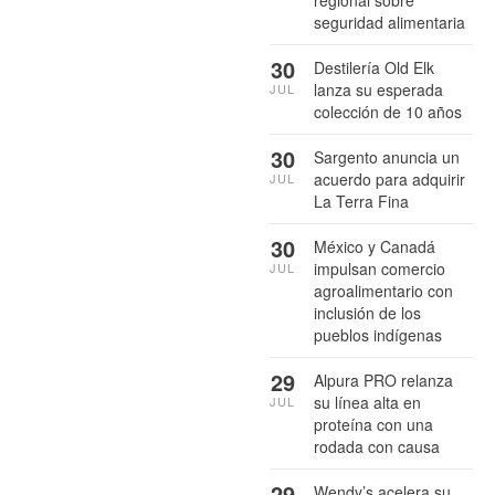
seguridad alimentaria
30
Destilería Old Elk
lanza su esperada
JUL
colección de 10 años
30
Sargento anuncia un
acuerdo para adquirir
JUL
La Terra Fina
30
México y Canadá
impulsan comercio
JUL
agroalimentario con
inclusión de los
pueblos indígenas
29
Alpura PRO relanza
su línea alta en
JUL
proteína con una
rodada con causa
29
Wendy’s acelera su