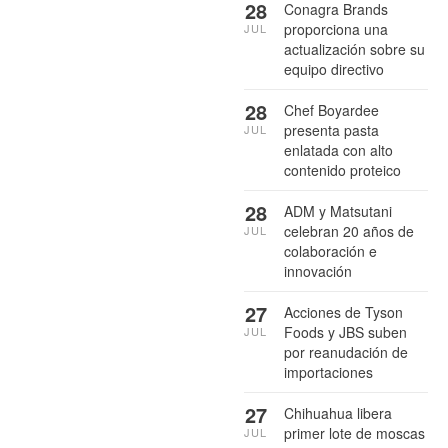
28
Conagra Brands
proporciona una
JUL
actualización sobre su
equipo directivo
28
Chef Boyardee
presenta pasta
JUL
enlatada con alto
contenido proteico
28
ADM y Matsutani
celebran 20 años de
JUL
colaboración e
innovación
27
Acciones de Tyson
Foods y JBS suben
JUL
por reanudación de
importaciones
27
Chihuahua libera
primer lote de moscas
JUL