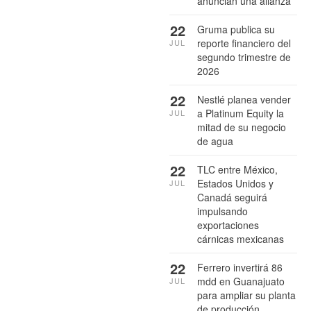
anuncian una alianza
22
Gruma publica su
reporte financiero del
JUL
segundo trimestre de
2026
22
Nestlé planea vender
a Platinum Equity la
JUL
mitad de su negocio
de agua
22
TLC entre México,
Estados Unidos y
JUL
Canadá seguirá
impulsando
exportaciones
cárnicas mexicanas
22
Ferrero invertirá 86
mdd en Guanajuato
JUL
para ampliar su planta
de producción