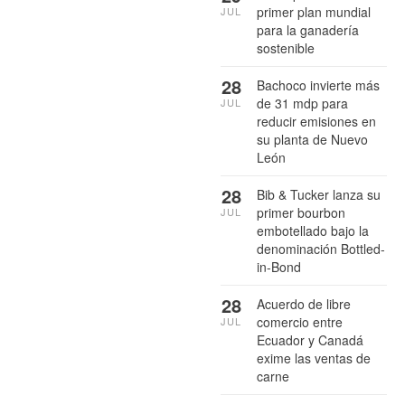
primer plan mundial
JUL
para la ganadería
sostenible
28
Bachoco invierte más
de 31 mdp para
JUL
reducir emisiones en
su planta de Nuevo
León
28
Bib & Tucker lanza su
primer bourbon
JUL
embotellado bajo la
denominación Bottled-
in-Bond
28
Acuerdo de libre
comercio entre
JUL
Ecuador y Canadá
exime las ventas de
carne