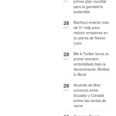
primer plan mundial
JUL
para la ganadería
sostenible
28
Bachoco invierte más
de 31 mdp para
JUL
reducir emisiones en
su planta de Nuevo
León
28
Bib & Tucker lanza su
primer bourbon
JUL
embotellado bajo la
denominación Bottled-
in-Bond
28
Acuerdo de libre
comercio entre
JUL
Ecuador y Canadá
exime las ventas de
carne