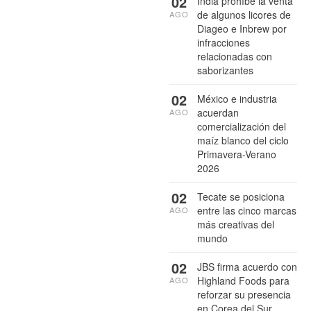
02
India prohíbe la venta
de algunos licores de
AGO
Diageo e Inbrew por
infracciones
relacionadas con
saborizantes
02
México e industria
acuerdan
AGO
comercialización del
maíz blanco del ciclo
Primavera-Verano
2026
02
Tecate se posiciona
entre las cinco marcas
AGO
más creativas del
mundo
02
JBS firma acuerdo con
Highland Foods para
AGO
reforzar su presencia
en Corea del Sur