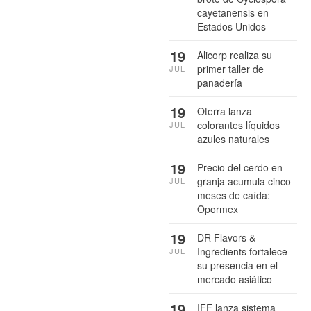
cayetanensis en
Estados Unidos
19
Alicorp realiza su
primer taller de
JUL
panadería
19
Oterra lanza
colorantes líquidos
JUL
azules naturales
19
Precio del cerdo en
granja acumula cinco
JUL
meses de caída:
Opormex
19
DR Flavors &
Ingredients fortalece
JUL
su presencia en el
mercado asiático
19
IFF lanza sistema