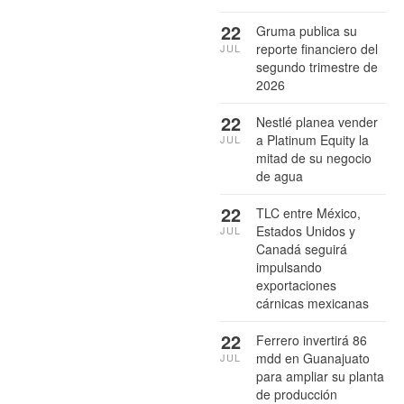
22
Gruma publica su
reporte financiero del
JUL
segundo trimestre de
2026
22
Nestlé planea vender
a Platinum Equity la
JUL
mitad de su negocio
de agua
22
TLC entre México,
Estados Unidos y
JUL
Canadá seguirá
impulsando
exportaciones
cárnicas mexicanas
22
Ferrero invertirá 86
mdd en Guanajuato
JUL
para ampliar su planta
de producción