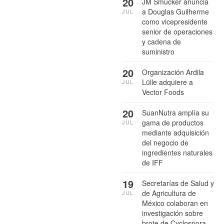
20
JM Smucker anuncia
a Douglas Guilherme
JUL
como vicepresidente
senior de operaciones
y cadena de
suministro
20
Organización Ardila
Lülle adquiere a
JUL
Vector Foods
20
SuanNutra amplía su
gama de productos
JUL
mediante adquisición
del negocio de
ingredientes naturales
de IFF
19
Secretarías de Salud y
de Agricultura de
JUL
México colaboran en
investigación sobre
brote de Cyclospora