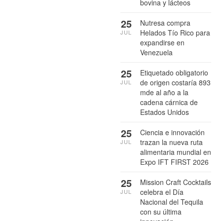
bovina y lácteos
25
Nutresa compra
Helados Tío Rico para
JUL
expandirse en
Venezuela
25
Etiquetado obligatorio
de origen costaría 893
JUL
mde al año a la
cadena cárnica de
Estados Unidos
25
Ciencia e innovación
trazan la nueva ruta
JUL
alimentaria mundial en
Expo IFT FIRST 2026
25
Mission Craft Cocktails
celebra el Día
JUL
Nacional del Tequila
con su última