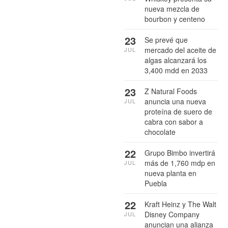
nueva mezcla de
bourbon y centeno
23
Se prevé que
mercado del aceite de
JUL
algas alcanzará los
3,400 mdd en 2033
23
Z Natural Foods
anuncia una nueva
JUL
proteína de suero de
cabra con sabor a
chocolate
22
Grupo Bimbo invertirá
más de 1,760 mdp en
JUL
nueva planta en
Puebla
22
Kraft Heinz y The Walt
Disney Company
JUL
anuncian una alianza