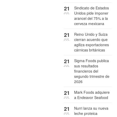
21
Sindicato de Estados
Unidos pide imponer
JUL
arancel del 75% a la
cerveza mexicana
21
Reino Unido y Suiza
cierran acuerdo que
JUL
agiliza exportaciones
cárnicas británicas
21
Sigma Foods publica
sus resultados
JUL
financieros del
segundo trimestre de
2026
21
Mark Foods adquiere
a Endeavor Seafood
JUL
21
Nurri lanza su nueva
leche proteica
JUL