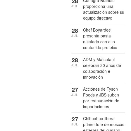
28
Conagra Brands
proporciona una
JUL
actualización sobre su
equipo directivo
28
Chef Boyardee
presenta pasta
JUL
enlatada con alto
contenido proteico
28
ADM y Matsutani
celebran 20 años de
JUL
colaboración e
innovación
27
Acciones de Tyson
Foods y JBS suben
JUL
por reanudación de
importaciones
27
Chihuahua libera
primer lote de moscas
JUL
estériles del gusano