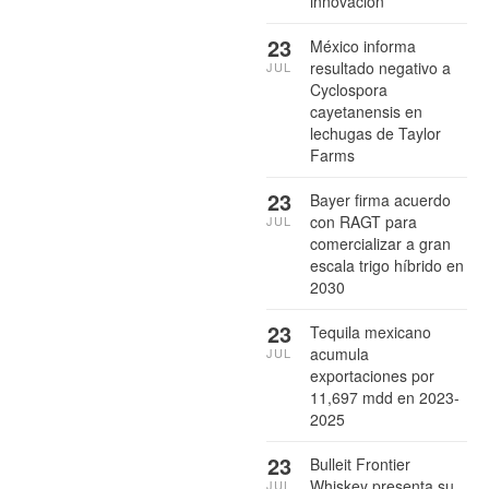
innovación
23
México informa
resultado negativo a
JUL
Cyclospora
cayetanensis en
lechugas de Taylor
Farms
23
Bayer firma acuerdo
con RAGT para
JUL
comercializar a gran
escala trigo híbrido en
2030
23
Tequila mexicano
acumula
JUL
exportaciones por
11,697 mdd en 2023-
2025
23
Bulleit Frontier
Whiskey presenta su
JUL