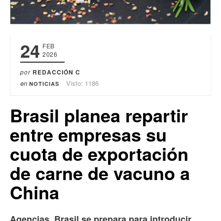
24
FEB
2026
por
REDACCIÓN C
en
Visto: 1186
NOTICIAS
Brasil planea repartir
entre empresas su
cuota de exportación
de carne de vacuno a
China
Agencias. Brasil se prepara para introducir