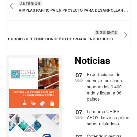
ANTERIOR
AIMPLAS PARTICIPA EN PROYECTO PARA DESARROLLAR 10 PRODUCTOS A BASE DE ALGAS, ENTRE ELLOS COLORANTES E INGREDIENTES PARA ALIMENTACIÓN
SIGUIENTE
BUBBIES REDEFINE CONCEPTO DE SNACK ENCURTIDO CON ETIQUETA LIMPIA
Noticias
07
Exportaciones de
cerveza mexicana
AGO
superan los 6,400
mdd y llegan a 98
países
07
La marca CHIPS
AHOY! lanza su primer
AGO
sabor misterioso
07
Cofepris investiga