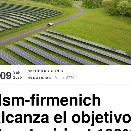
09
por
REDACCIÓN C
SEP
2025
en
Visto: 8770
NOTICIAS
dsm-firmenich
lcanza el objetiv