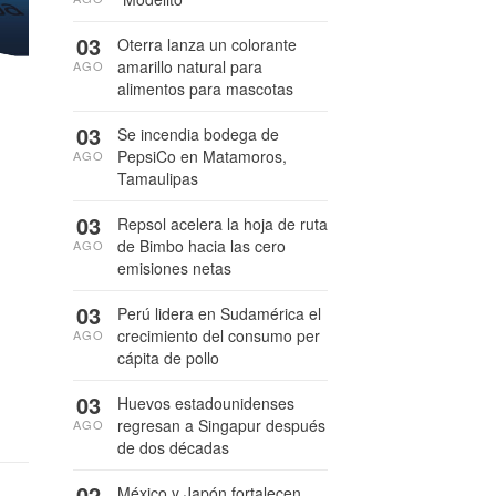
03
Oterra lanza un colorante
amarillo natural para
AGO
alimentos para mascotas
03
Se incendia bodega de
PepsiCo en Matamoros,
AGO
Tamaulipas
03
Repsol acelera la hoja de ruta
de Bimbo hacia las cero
AGO
emisiones netas
03
Perú lidera en Sudamérica el
crecimiento del consumo per
AGO
cápita de pollo
03
Huevos estadounidenses
regresan a Singapur después
AGO
de dos décadas
02
México y Japón fortalecen