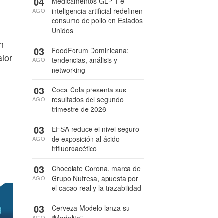
04
Medicamentos GLP-1 e
inteligencia artificial redefinen
AGO
consumo de pollo en Estados
Unidos
n
03
FoodForum Dominicana:
alor
tendencias, análisis y
AGO
networking
03
Coca-Cola presenta sus
resultados del segundo
AGO
trimestre de 2026
03
EFSA reduce el nivel seguro
de exposición al ácido
AGO
trifluoroacético
03
Chocolate Corona, marca de
Grupo Nutresa, apuesta por
AGO
el cacao real y la trazabilidad
03
Cerveza Modelo lanza su
“Modelito”
AGO