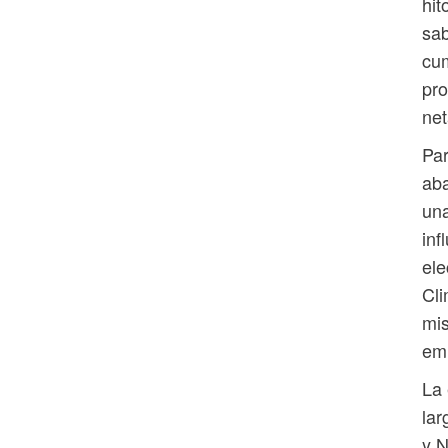
hit
sab
cum
pro
net
Par
aba
una
inf
ele
Cli
mis
emi
La 
lar
y N