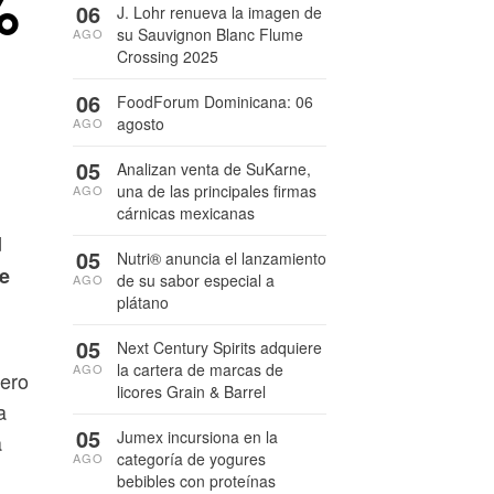
%
06
J. Lohr renueva la imagen de
su Sauvignon Blanc Flume
AGO
Crossing 2025
06
FoodForum Dominicana: 06
agosto
AGO
05
Analizan venta de SuKarne,
una de las principales firmas
AGO
cárnicas mexicanas
d
05
Nutri® anuncia el lanzamiento
de
de su sabor especial a
AGO
plátano
05
Next Century Spirits adquiere
la cartera de marcas de
AGO
dero
licores Grain & Barrel
a
05
Jumex incursiona en la
a
categoría de yogures
AGO
bebibles con proteínas