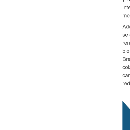
int
med
Ade
se 
ren
bio
Bra
col
car
red