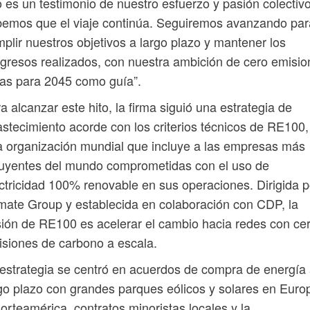
o es un testimonio de nuestro esfuerzo y pasión colectiv
emos que el viaje continúa. Seguiremos avanzando par
plir nuestros objetivos a largo plazo y mantener los
gresos realizados, con nuestra ambición de cero emisi
as para 2045 como guía”.
a alcanzar este hito, la firma siguió una estrategia de
stecimiento acorde con los criterios técnicos de RE100,
 organización mundial que incluye a las empresas más
luyentes del mundo comprometidas con el uso de
ctricidad 100% renovable en sus operaciones. Dirigida p
mate Group y establecida en colaboración con CDP, la
ión de RE100 es acelerar el cambio hacia redes con ce
siones de carbono a escala.
estrategia se centró en acuerdos de compra de energía
go plazo con grandes parques eólicos y solares en Euro
orteamérica, contratos minoristas locales y la