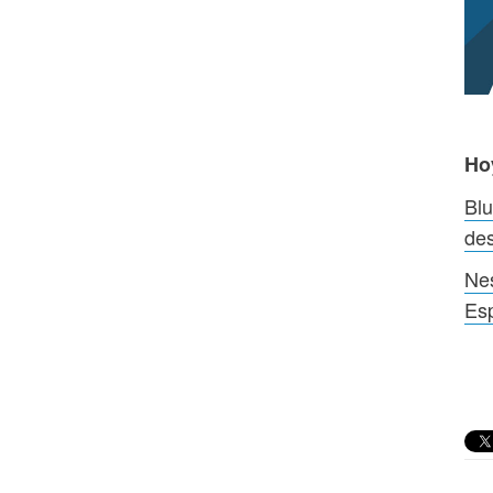
Ho
Bl
de
Nes
Es