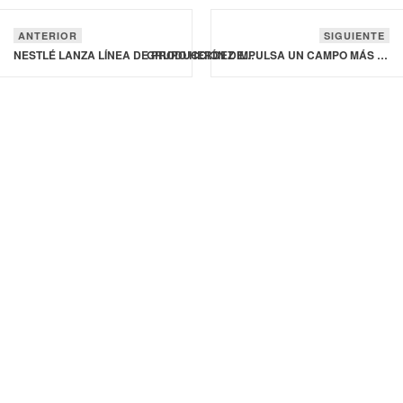
ANTERIOR
SIGUIENTE
NESTLÉ LANZA LÍNEA DE PRODUCCIÓN DE CONCENTRADO NESCAFÉ ESPRESSO EN MALASIA
GRUPO HERDEZ IMPULSA UN CAMPO MÁS SUSTENTABLE EN MÉXICO