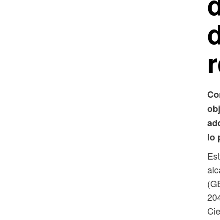
d
d
Co
obj
ad
lo 
Est
alc
(GE
204
Cie