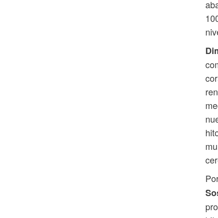
aba
100
niv
Dim
com
cor
ren
med
nue
hit
mun
cer
Por
So
pro