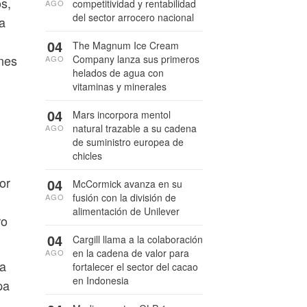
os,
competitividad y rentabilidad
AGO
del sector arrocero nacional
a
04
The Magnum Ice Cream
ones
Company lanza sus primeros
AGO
helados de agua con
vitaminas y minerales
04
Mars incorpora mentol
natural trazable a su cadena
AGO
de suministro europea de
chicles
or
04
McCormick avanza en su
fusión con la división de
AGO
alimentación de Unilever
ro
04
Cargill llama a la colaboración
en la cadena de valor para
AGO
 a
fortalecer el sector del cacao
en Indonesia
pa