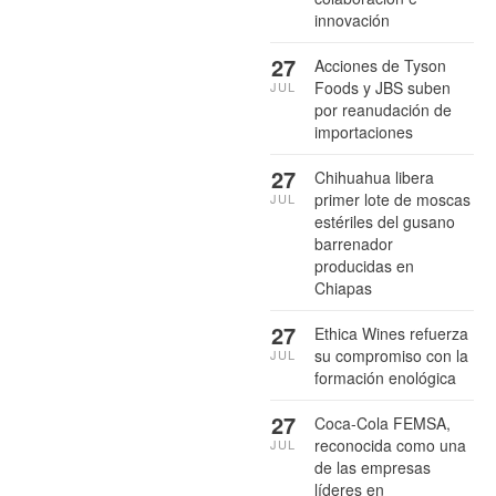
innovación
27
Acciones de Tyson
Foods y JBS suben
JUL
por reanudación de
importaciones
27
Chihuahua libera
primer lote de moscas
JUL
estériles del gusano
barrenador
producidas en
Chiapas
27
Ethica Wines refuerza
su compromiso con la
JUL
formación enológica
27
Coca-Cola FEMSA,
reconocida como una
JUL
de las empresas
líderes en