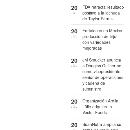
20
FDA retracta resultado
positivo a la lechuga
JUL
de Taylor Farms
20
Fortalecen en México
producción de frijol
JUL
con variedades
mejoradas
20
JM Smucker anuncia
a Douglas Guilherme
JUL
como vicepresidente
senior de operaciones
y cadena de
suministro
20
Organización Ardila
Lülle adquiere a
JUL
Vector Foods
20
SuanNutra amplía su
gama de productos
JUL