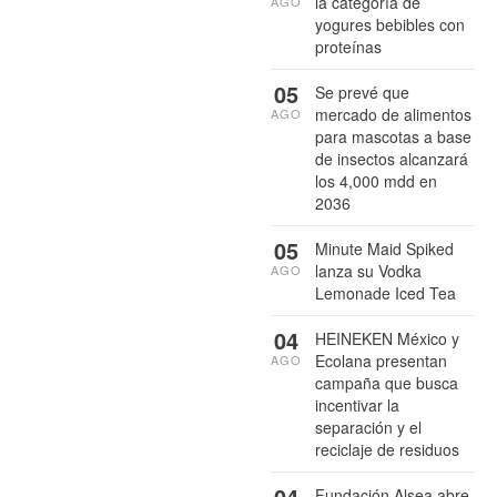
la categoría de
AGO
yogures bebibles con
proteínas
05
Se prevé que
mercado de alimentos
AGO
para mascotas a base
de insectos alcanzará
los 4,000 mdd en
2036
05
Minute Maid Spiked
lanza su Vodka
AGO
Lemonade Iced Tea
04
HEINEKEN México y
Ecolana presentan
AGO
campaña que busca
incentivar la
separación y el
reciclaje de residuos
04
Fundación Alsea abre