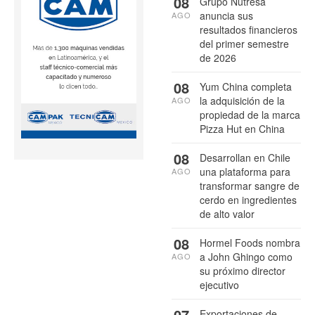
08
Grupo Nutresa
anuncia sus
AGO
resultados financieros
del primer semestre
de 2026
08
Yum China completa
la adquisición de la
AGO
propiedad de la marca
Pizza Hut en China
08
Desarrollan en Chile
una plataforma para
AGO
transformar sangre de
cerdo en ingredientes
de alto valor
08
Hormel Foods nombra
a John Ghingo como
AGO
su próximo director
ejecutivo
07
Exportaciones de