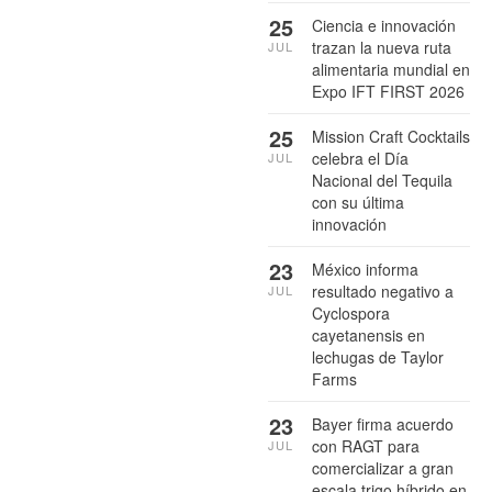
25
Ciencia e innovación
trazan la nueva ruta
JUL
alimentaria mundial en
Expo IFT FIRST 2026
25
Mission Craft Cocktails
celebra el Día
JUL
Nacional del Tequila
con su última
innovación
23
México informa
resultado negativo a
JUL
Cyclospora
cayetanensis en
lechugas de Taylor
Farms
23
Bayer firma acuerdo
con RAGT para
JUL
comercializar a gran
escala trigo híbrido en