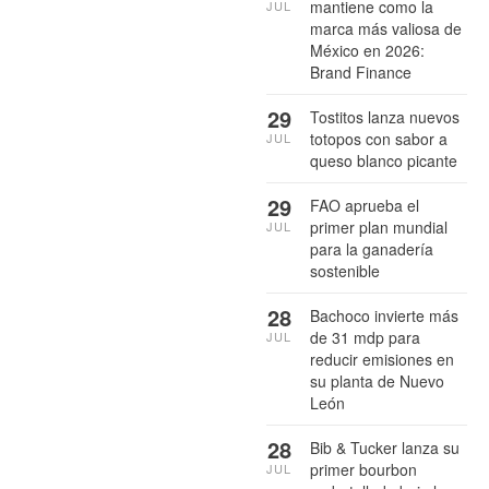
mantiene como la
JUL
marca más valiosa de
México en 2026:
Brand Finance
29
Tostitos lanza nuevos
totopos con sabor a
JUL
queso blanco picante
29
FAO aprueba el
primer plan mundial
JUL
para la ganadería
sostenible
28
Bachoco invierte más
de 31 mdp para
JUL
reducir emisiones en
su planta de Nuevo
León
28
Bib & Tucker lanza su
primer bourbon
JUL