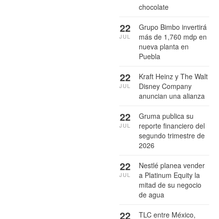
chocolate
22
Grupo Bimbo invertirá
más de 1,760 mdp en
JUL
nueva planta en
Puebla
22
Kraft Heinz y The Walt
Disney Company
JUL
anuncian una alianza
22
Gruma publica su
reporte financiero del
JUL
segundo trimestre de
2026
22
Nestlé planea vender
a Platinum Equity la
JUL
mitad de su negocio
de agua
22
TLC entre México,