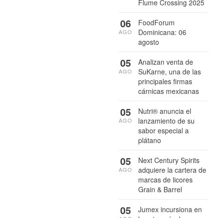
Flume Crossing 2025
06
FoodForum
Dominicana: 06
AGO
agosto
05
Analizan venta de
SuKarne, una de las
AGO
principales firmas
cárnicas mexicanas
05
Nutri® anuncia el
lanzamiento de su
AGO
sabor especial a
plátano
05
Next Century Spirits
adquiere la cartera de
AGO
marcas de licores
Grain & Barrel
05
Jumex incursiona en