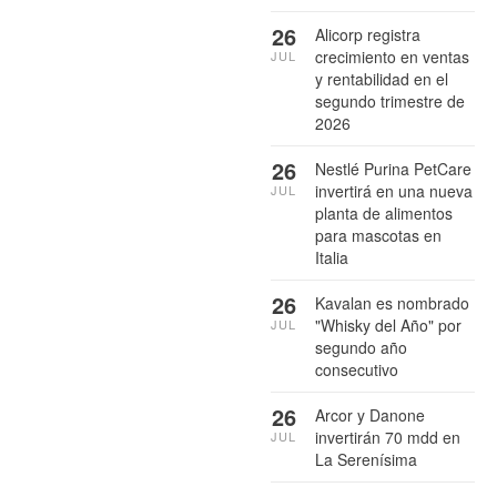
26
Alicorp registra
crecimiento en ventas
JUL
y rentabilidad en el
segundo trimestre de
2026
26
Nestlé Purina PetCare
invertirá en una nueva
JUL
planta de alimentos
para mascotas en
Italia
26
Kavalan es nombrado
"Whisky del Año" por
JUL
segundo año
consecutivo
26
Arcor y Danone
invertirán 70 mdd en
JUL
La Serenísima