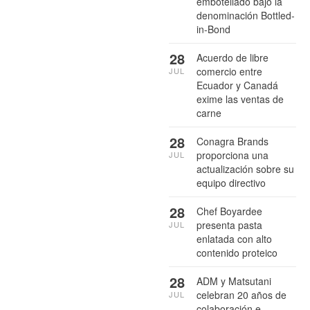
embotellado bajo la
denominación Bottled-
in-Bond
28
Acuerdo de libre
comercio entre
JUL
Ecuador y Canadá
exime las ventas de
carne
28
Conagra Brands
proporciona una
JUL
actualización sobre su
equipo directivo
28
Chef Boyardee
presenta pasta
JUL
enlatada con alto
contenido proteico
28
ADM y Matsutani
celebran 20 años de
JUL
colaboración e