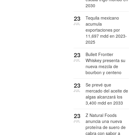
2030
23
Tequila mexicano
acumula
JUL
exportaciones por
11,697 mdd en 2023-
2025
23
Bulleit Frontier
Whiskey presenta su
JUL
nueva mezcla de
bourbon y centeno
23
Se prevé que
mercado del aceite de
JUL
algas alcanzará los
3,400 mdd en 2033
23
Z Natural Foods
anuncia una nueva
JUL
proteína de suero de
cabra con sabor a