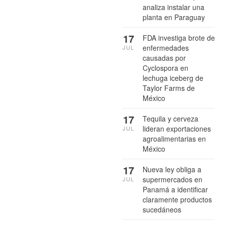
analiza instalar una
planta en Paraguay
17
FDA investiga brote de
enfermedades
JUL
causadas por
Cyclospora en
lechuga iceberg de
Taylor Farms de
México
17
Tequila y cerveza
lideran exportaciones
JUL
agroalimentarias en
México
17
Nueva ley obliga a
supermercados en
JUL
Panamá a identificar
claramente productos
sucedáneos