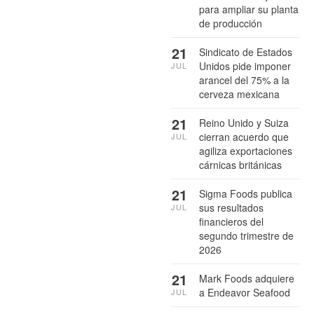
para ampliar su planta
de producción
21
Sindicato de Estados
Unidos pide imponer
JUL
arancel del 75% a la
cerveza mexicana
21
Reino Unido y Suiza
cierran acuerdo que
JUL
agiliza exportaciones
cárnicas británicas
21
Sigma Foods publica
sus resultados
JUL
financieros del
segundo trimestre de
2026
21
Mark Foods adquiere
a Endeavor Seafood
JUL