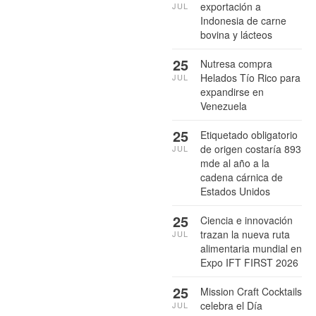
exportación a
JUL
Indonesia de carne
bovina y lácteos
25
Nutresa compra
Helados Tío Rico para
JUL
expandirse en
Venezuela
25
Etiquetado obligatorio
de origen costaría 893
JUL
mde al año a la
cadena cárnica de
Estados Unidos
25
Ciencia e innovación
trazan la nueva ruta
JUL
alimentaria mundial en
Expo IFT FIRST 2026
25
Mission Craft Cocktails
celebra el Día
JUL