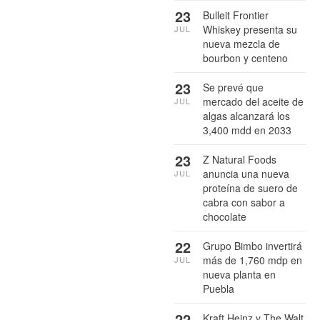
23
Bulleit Frontier
Whiskey presenta su
JUL
nueva mezcla de
bourbon y centeno
23
Se prevé que
mercado del aceite de
JUL
algas alcanzará los
3,400 mdd en 2033
23
Z Natural Foods
anuncia una nueva
JUL
proteína de suero de
cabra con sabor a
chocolate
22
Grupo Bimbo invertirá
más de 1,760 mdp en
JUL
nueva planta en
Puebla
22
Kraft Heinz y The Walt