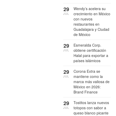
29
Wendy’s acelera su
crecimiento en México
JUL
con nuevos
restaurantes en
Guadalajara y Ciudad
de México
29
Esmeralda Corp.
obtiene certificación
JUL
Halal para exportar a
países islámicos
29
Corona Extra se
mantiene como la
JUL
marca más valiosa de
México en 2026:
Brand Finance
29
Tostitos lanza nuevos
totopos con sabor a
JUL
queso blanco picante