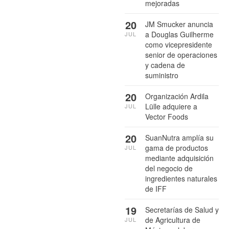
mejoradas
20
JM Smucker anuncia
a Douglas Guilherme
JUL
como vicepresidente
senior de operaciones
y cadena de
suministro
20
Organización Ardila
Lülle adquiere a
JUL
Vector Foods
20
SuanNutra amplía su
gama de productos
JUL
mediante adquisición
del negocio de
ingredientes naturales
de IFF
19
Secretarías de Salud y
de Agricultura de
JUL