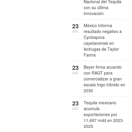
Nacional del Tequila
con su última
innovación
23
México informa
resultado negativo a
JUL
Cyclospora
cayetanensis en
lechugas de Taylor
Farms
23
Bayer firma acuerdo
con RAGT para
JUL
comercializar a gran
escala trigo híbrido en
2030
23
Tequila mexicano
acumula
JUL
exportaciones por
11,697 mdd en 2023-
2025