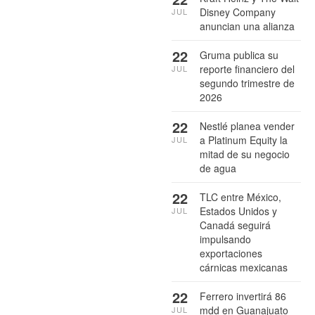
Disney Company
JUL
anuncian una alianza
22
Gruma publica su
reporte financiero del
JUL
segundo trimestre de
2026
22
Nestlé planea vender
a Platinum Equity la
JUL
mitad de su negocio
de agua
22
TLC entre México,
Estados Unidos y
JUL
Canadá seguirá
impulsando
exportaciones
cárnicas mexicanas
22
Ferrero invertirá 86
mdd en Guanajuato
JUL