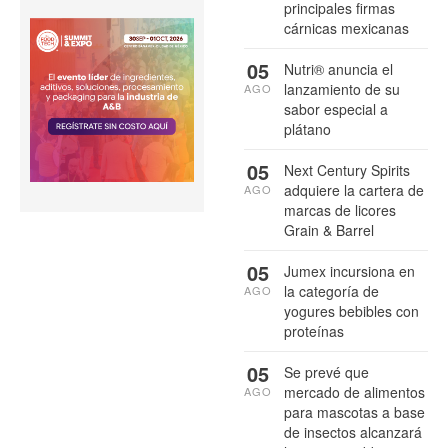
principales firmas
cárnicas mexicanas
05
Nutri® anuncia el
lanzamiento de su
AGO
sabor especial a
plátano
05
Next Century Spirits
adquiere la cartera de
AGO
marcas de licores
Grain & Barrel
05
Jumex incursiona en
la categoría de
AGO
yogures bebibles con
proteínas
05
Se prevé que
mercado de alimentos
AGO
para mascotas a base
de insectos alcanzará