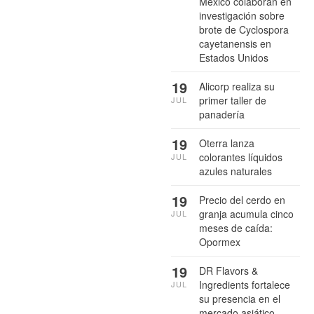
México colaboran en
investigación sobre
brote de Cyclospora
cayetanensis en
Estados Unidos
19
Alicorp realiza su
primer taller de
JUL
panadería
19
Oterra lanza
colorantes líquidos
JUL
azules naturales
19
Precio del cerdo en
granja acumula cinco
JUL
meses de caída:
Opormex
19
DR Flavors &
Ingredients fortalece
JUL
su presencia en el
mercado asiático