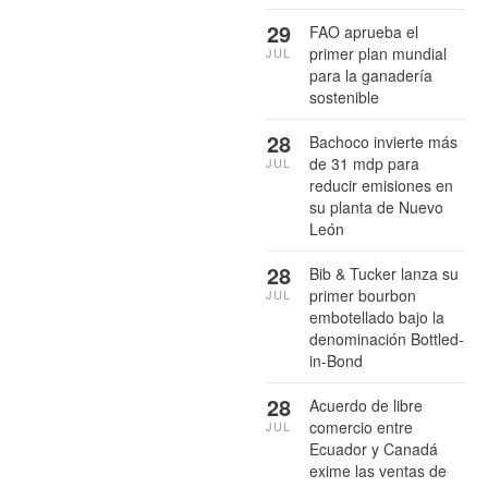
29
FAO aprueba el
primer plan mundial
JUL
para la ganadería
sostenible
28
Bachoco invierte más
de 31 mdp para
JUL
reducir emisiones en
su planta de Nuevo
León
28
Bib & Tucker lanza su
primer bourbon
JUL
embotellado bajo la
denominación Bottled-
in-Bond
28
Acuerdo de libre
comercio entre
JUL
Ecuador y Canadá
exime las ventas de