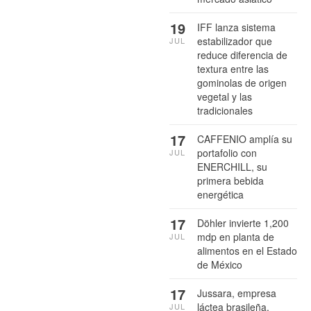
19
IFF lanza sistema
estabilizador que
JUL
reduce diferencia de
textura entre las
gominolas de origen
vegetal y las
tradicionales
17
CAFFENIO amplía su
portafolio con
JUL
ENERCHILL, su
primera bebida
energética
17
Döhler invierte 1,200
mdp en planta de
JUL
alimentos en el Estado
de México
17
Jussara, empresa
láctea brasileña,
JUL