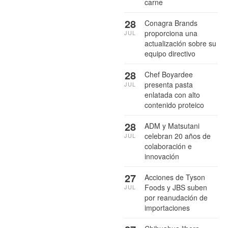
carne
28
Conagra Brands
proporciona una
JUL
actualización sobre su
equipo directivo
28
Chef Boyardee
presenta pasta
JUL
enlatada con alto
contenido proteico
28
ADM y Matsutani
celebran 20 años de
JUL
colaboración e
innovación
27
Acciones de Tyson
Foods y JBS suben
JUL
por reanudación de
importaciones