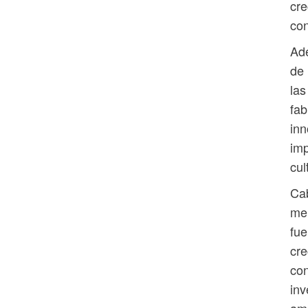
cre
con
Ade
de 
las
fab
inn
imp
cul
Cab
mer
fue
cre
con
inv
amp