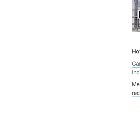
Ho
Car
Ind
Mez
rec