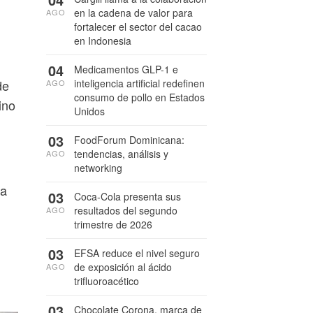
en la cadena de valor para
AGO
fortalecer el sector del cacao
en Indonesia
04
Medicamentos GLP-1 e
de
inteligencia artificial redefinen
AGO
consumo de pollo en Estados
ino
Unidos
03
FoodForum Dominicana:
tendencias, análisis y
AGO
networking
la
03
Coca-Cola presenta sus
resultados del segundo
AGO
trimestre de 2026
03
EFSA reduce el nivel seguro
de exposición al ácido
AGO
trifluoroacético
03
Chocolate Corona, marca de