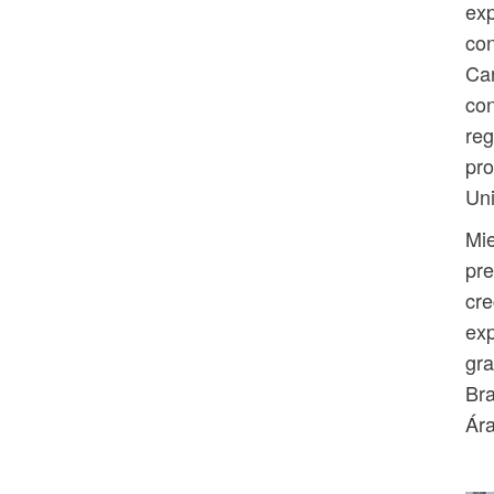
exp
con
Ca
con
reg
pro
Uni
Mie
pre
cre
exp
gra
Bra
Ára