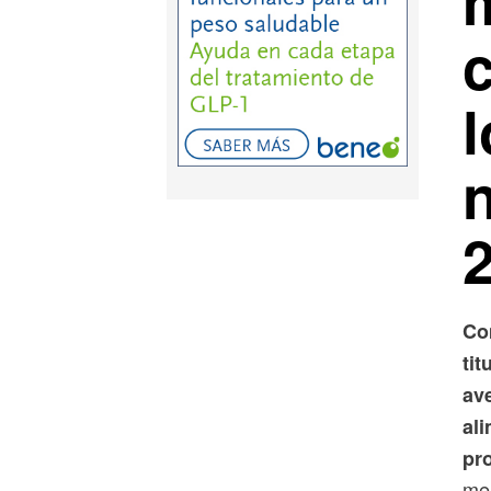
Co
tit
ave
al
pro
mer