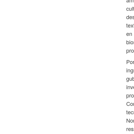
cul
des
tex
en 
bio
pro
Por
ing
gub
inv
pro
Cor
tec
Nor
res