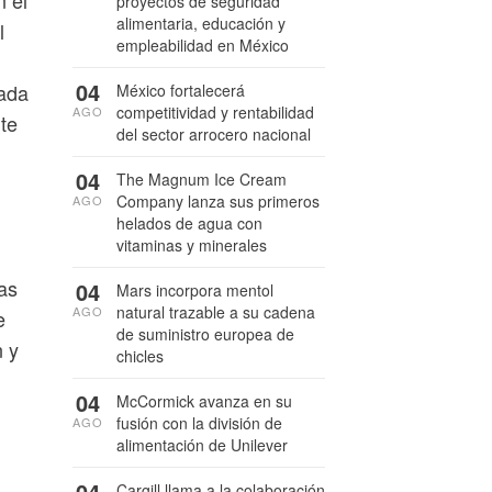
proyectos de seguridad
alimentaria, educación y
l
empleabilidad en México
04
rada
México fortalecerá
competitividad y rentabilidad
AGO
te
del sector arrocero nacional
04
The Magnum Ice Cream
Company lanza sus primeros
AGO
helados de agua con
vitaminas y minerales
as
04
Mars incorpora mentol
natural trazable a su cadena
AGO
e
de suministro europea de
n y
chicles
04
McCormick avanza en su
fusión con la división de
AGO
alimentación de Unilever
04
Cargill llama a la colaboración