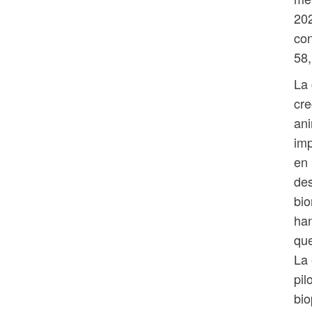
202
con
58,
La 
cre
ani
imp
en 
des
bio
han
que
La 
pil
bio