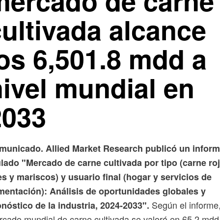
mercado de carne
cultivada alcance
los 6,501.8 mdd a
nivel mundial en
2033
municado. Allied Market Research publicó un infor
ulado "Mercado de carne cultivada por tipo (carne roj
s y mariscos) y usuario final (hogar y servicios de
imentación): Análisis de oportunidades globales y
Según el informe,
nóstico de la industria, 2024-2033".
cado mundial de carne cultivada se valoró en 65.2 mdd