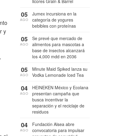
licores Grain & Barrel
05
Jumex incursiona en la
categoría de yogures
AGO
nto
bebibles con proteínas
r y
05
Se prevé que mercado de
alimentos para mascotas a
AGO
base de insectos alcanzará
,
los 4,000 mdd en 2036
05
Minute Maid Spiked lanza su
Vodka Lemonade Iced Tea
AGO
04
HEINEKEN México y Ecolana
presentan campaña que
AGO
busca incentivar la
separación y el reciclaje de
residuos
04
Fundación Alsea abre
convocatoria para impulsar
AGO
 el