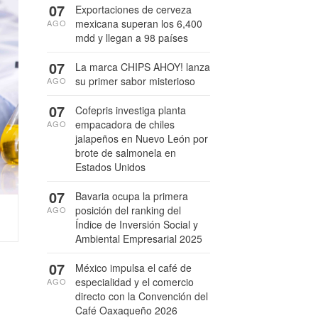
07
Exportaciones de cerveza
mexicana superan los 6,400
AGO
mdd y llegan a 98 países
07
La marca CHIPS AHOY! lanza
su primer sabor misterioso
AGO
07
Cofepris investiga planta
empacadora de chiles
AGO
jalapeños en Nuevo León por
brote de salmonela en
Estados Unidos
07
Bavaria ocupa la primera
posición del ranking del
AGO
Índice de Inversión Social y
Ambiental Empresarial 2025
07
México impulsa el café de
especialidad y el comercio
AGO
directo con la Convención del
Café Oaxaqueño 2026