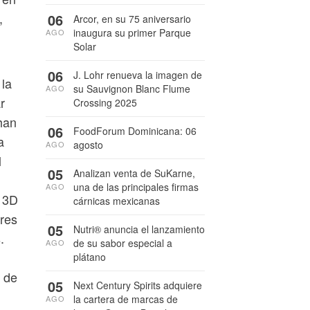
,
06
Arcor, en su 75 aniversario
inaugura su primer Parque
AGO
Solar
06
J. Lohr renueva la imagen de
 la
su Sauvignon Blanc Flume
AGO
r
Crossing 2025
 han
06
FoodForum Dominicana: 06
a
agosto
AGO
l
05
Analizan venta de SuKarne,
una de las principales firmas
AGO
r 3D
cárnicas mexicanas
ores
05
Nutri® anuncia el lanzamiento
.
de su sabor especial a
AGO
plátano
n de
05
Next Century Spirits adquiere
la cartera de marcas de
AGO