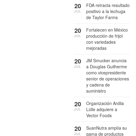
20
FDA retracta resultado
positivo a la lechuga
JUL
de Taylor Farms
20
Fortalecen en México
producción de frijol
JUL
con variedades
mejoradas
20
JM Smucker anuncia
a Douglas Guilherme
JUL
como vicepresidente
senior de operaciones
y cadena de
suministro
20
Organización Ardila
Lülle adquiere a
JUL
Vector Foods
20
SuanNutra amplía su
gama de productos
JUL