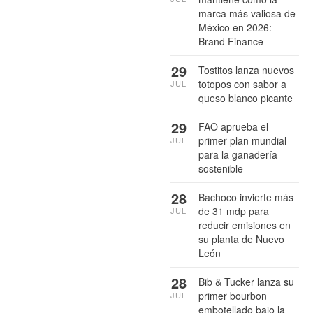
marca más valiosa de
México en 2026:
Brand Finance
29
Tostitos lanza nuevos
totopos con sabor a
JUL
queso blanco picante
29
FAO aprueba el
primer plan mundial
JUL
para la ganadería
sostenible
28
Bachoco invierte más
de 31 mdp para
JUL
reducir emisiones en
su planta de Nuevo
León
28
Bib & Tucker lanza su
primer bourbon
JUL
embotellado bajo la