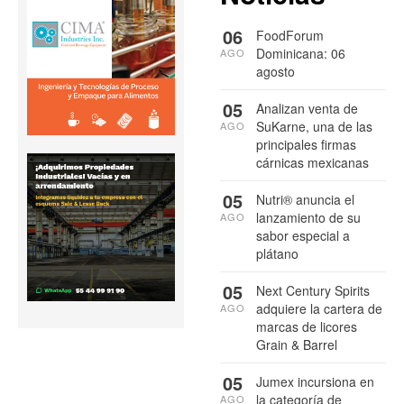
06
FoodForum
Dominicana: 06
AGO
agosto
05
Analizan venta de
SuKarne, una de las
AGO
principales firmas
cárnicas mexicanas
05
Nutri® anuncia el
lanzamiento de su
AGO
sabor especial a
plátano
05
Next Century Spirits
adquiere la cartera de
AGO
marcas de licores
Grain & Barrel
05
Jumex incursiona en
la categoría de
AGO