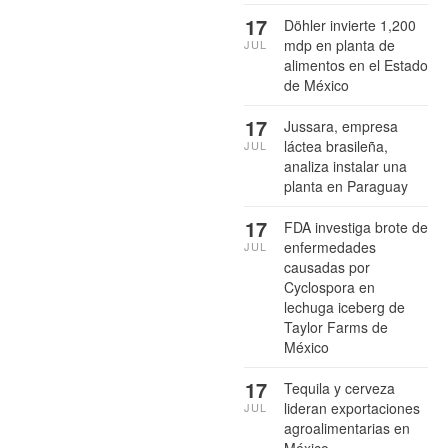
17
Döhler invierte 1,200
mdp en planta de
JUL
alimentos en el Estado
de México
17
Jussara, empresa
láctea brasileña,
JUL
analiza instalar una
planta en Paraguay
17
FDA investiga brote de
enfermedades
JUL
causadas por
Cyclospora en
lechuga iceberg de
Taylor Farms de
México
17
Tequila y cerveza
lideran exportaciones
JUL
agroalimentarias en
México