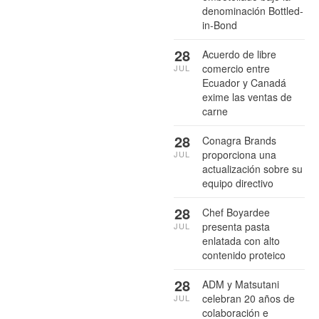
denominación Bottled-
in-Bond
28
Acuerdo de libre
comercio entre
JUL
Ecuador y Canadá
exime las ventas de
carne
28
Conagra Brands
proporciona una
JUL
actualización sobre su
equipo directivo
28
Chef Boyardee
presenta pasta
JUL
enlatada con alto
contenido proteico
28
ADM y Matsutani
celebran 20 años de
JUL
colaboración e