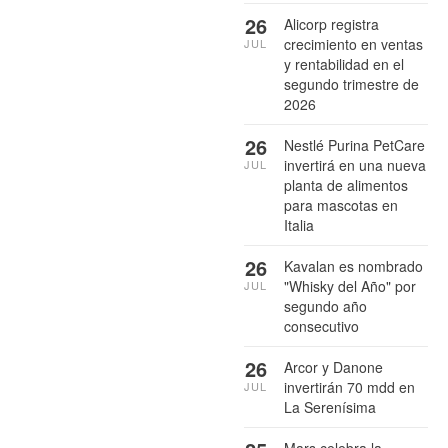
26
Alicorp registra
crecimiento en ventas
JUL
y rentabilidad en el
segundo trimestre de
2026
26
Nestlé Purina PetCare
invertirá en una nueva
JUL
planta de alimentos
para mascotas en
Italia
26
Kavalan es nombrado
"Whisky del Año" por
JUL
segundo año
consecutivo
26
Arcor y Danone
invertirán 70 mdd en
JUL
La Serenísima
Mars celebra la