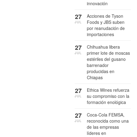
innovación
27
Acciones de Tyson
Foods y JBS suben
JUL
por reanudación de
importaciones
27
Chihuahua libera
primer lote de moscas
JUL
estériles del gusano
barrenador
producidas en
Chiapas
27
Ethica Wines refuerza
su compromiso con la
JUL
formación enológica
27
Coca-Cola FEMSA,
reconocida como una
JUL
de las empresas
líderes en