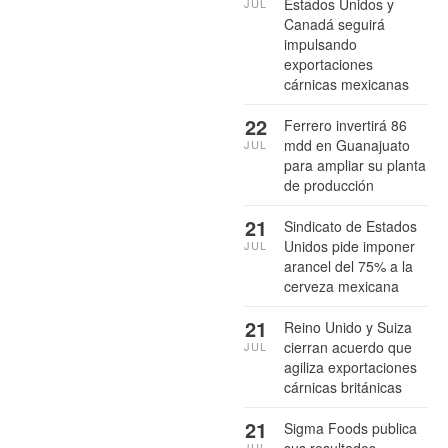
Estados Unidos y
JUL
Canadá seguirá
impulsando
exportaciones
cárnicas mexicanas
22
Ferrero invertirá 86
mdd en Guanajuato
JUL
para ampliar su planta
de producción
21
Sindicato de Estados
Unidos pide imponer
JUL
arancel del 75% a la
cerveza mexicana
21
Reino Unido y Suiza
cierran acuerdo que
JUL
agiliza exportaciones
cárnicas británicas
21
Sigma Foods publica
sus resultados
JUL