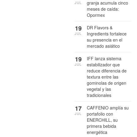
granja acumula cinco
JUL
meses de caída:
Opormex
19
DR Flavors &
Ingredients fortalece
JUL
su presencia en el
mercado asiático
19
IFF lanza sistema
estabilizador que
JUL
reduce diferencia de
textura entre las
gominolas de origen
vegetal y las
tradicionales
17
CAFFENIO amplía su
portafolio con
JUL
ENERCHILL, su
primera bebida
energética