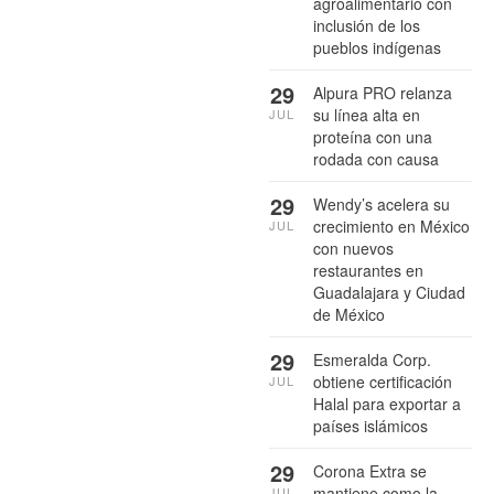
agroalimentario con
inclusión de los
pueblos indígenas
29
Alpura PRO relanza
su línea alta en
JUL
proteína con una
rodada con causa
29
Wendy’s acelera su
crecimiento en México
JUL
con nuevos
restaurantes en
Guadalajara y Ciudad
de México
29
Esmeralda Corp.
obtiene certificación
JUL
Halal para exportar a
países islámicos
29
Corona Extra se
mantiene como la
JUL