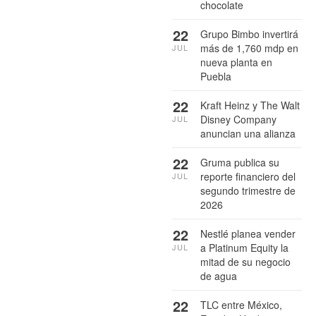
chocolate
22
Grupo Bimbo invertirá
más de 1,760 mdp en
JUL
nueva planta en
Puebla
22
Kraft Heinz y The Walt
Disney Company
JUL
anuncian una alianza
22
Gruma publica su
reporte financiero del
JUL
segundo trimestre de
2026
22
Nestlé planea vender
a Platinum Equity la
JUL
mitad de su negocio
de agua
22
TLC entre México,