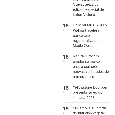
Guelaguetza con
edición especial de
Latón Victoria
16
General Mills, ADM y
Walmart aceleran
JUL
agricultura
regenerativa en el
Medio Oeste
16
Natural Grocers
amplía su marca
JUL
propia con seis
nuevas variedades de
pan orgánico
16
Yellowstone Bourbon
presenta su edición
JUL
limitada 2026
15
Silk amplía su oferta
de nutrición vegetal
JUL