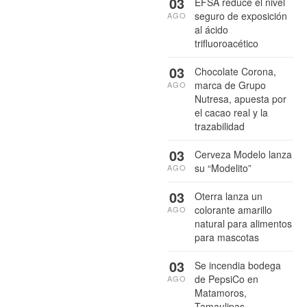
03
EFSA reduce el nivel
seguro de exposición
AGO
al ácido
trifluoroacético
03
Chocolate Corona,
marca de Grupo
AGO
Nutresa, apuesta por
el cacao real y la
trazabilidad
03
Cerveza Modelo lanza
su “Modelito”
AGO
03
Oterra lanza un
colorante amarillo
AGO
natural para alimentos
para mascotas
03
Se incendia bodega
de PepsiCo en
AGO
Matamoros,
Tamaulipas