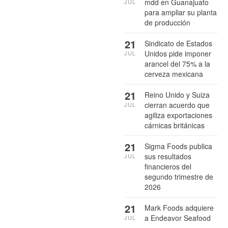
mdd en Guanajuato
JUL
para ampliar su planta
de producción
21
Sindicato de Estados
Unidos pide imponer
JUL
arancel del 75% a la
cerveza mexicana
21
Reino Unido y Suiza
cierran acuerdo que
JUL
agiliza exportaciones
cárnicas británicas
21
Sigma Foods publica
sus resultados
JUL
financieros del
segundo trimestre de
2026
21
Mark Foods adquiere
a Endeavor Seafood
JUL