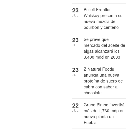
23
Bulleit Frontier
Whiskey presenta su
JUL
nueva mezcla de
bourbon y centeno
23
Se prevé que
mercado del aceite de
JUL
algas alcanzará los
3,400 mdd en 2033
23
Z Natural Foods
anuncia una nueva
JUL
proteína de suero de
cabra con sabor a
chocolate
22
Grupo Bimbo invertirá
más de 1,760 mdp en
JUL
nueva planta en
Puebla