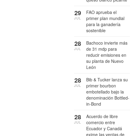
29
FAO aprueba el
primer plan mundial
JUL
para la ganadería
sostenible
28
Bachoco invierte más
de 31 mdp para
JUL
reducir emisiones en
su planta de Nuevo
León
28
Bib & Tucker lanza su
primer bourbon
JUL
embotellado bajo la
denominación Bottled-
in-Bond
28
Acuerdo de libre
comercio entre
JUL
Ecuador y Canadá
exime las ventas de