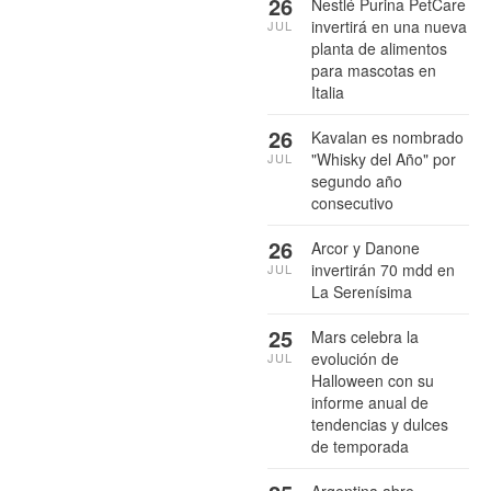
26
Nestlé Purina PetCare
invertirá en una nueva
JUL
planta de alimentos
para mascotas en
Italia
26
Kavalan es nombrado
"Whisky del Año" por
JUL
segundo año
consecutivo
26
Arcor y Danone
invertirán 70 mdd en
JUL
La Serenísima
25
Mars celebra la
evolución de
JUL
Halloween con su
informe anual de
tendencias y dulces
de temporada