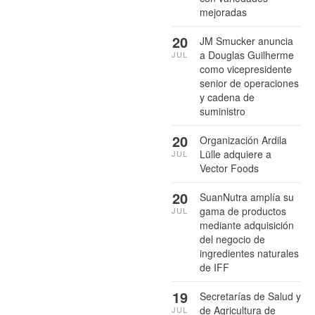
mejoradas
20
JM Smucker anuncia
a Douglas Guilherme
JUL
como vicepresidente
senior de operaciones
y cadena de
suministro
20
Organización Ardila
Lülle adquiere a
JUL
Vector Foods
20
SuanNutra amplía su
gama de productos
JUL
mediante adquisición
del negocio de
ingredientes naturales
de IFF
19
Secretarías de Salud y
de Agricultura de
JUL