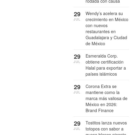
rodada con causa
29
Wendy’s acelera su
crecimiento en México
JUL
con nuevos
restaurantes en
Guadalajara y Ciudad
de México
29
Esmeralda Corp.
obtiene certificación
JUL
Halal para exportar a
países islámicos
29
Corona Extra se
mantiene como la
JUL
marca más valiosa de
México en 2026:
Brand Finance
29
Tostitos lanza nuevos
totopos con sabor a
JUL
queso blanco picante