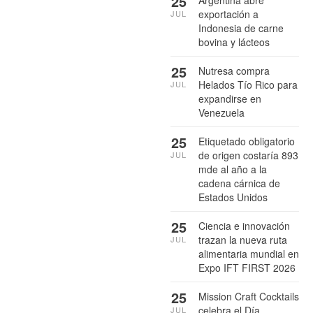
25
Argentina abre
exportación a
JUL
Indonesia de carne
bovina y lácteos
25
Nutresa compra
Helados Tío Rico para
JUL
expandirse en
Venezuela
25
Etiquetado obligatorio
de origen costaría 893
JUL
mde al año a la
cadena cárnica de
Estados Unidos
25
Ciencia e innovación
trazan la nueva ruta
JUL
alimentaria mundial en
Expo IFT FIRST 2026
25
Mission Craft Cocktails
celebra el Día
JUL