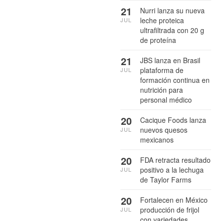
21
Nurri lanza su nueva
leche proteica
JUL
ultrafiltrada con 20 g
de proteína
21
JBS lanza en Brasil
plataforma de
JUL
formación continua en
nutrición para
personal médico
20
Cacique Foods lanza
nuevos quesos
JUL
mexicanos
20
FDA retracta resultado
positivo a la lechuga
JUL
de Taylor Farms
20
Fortalecen en México
producción de frijol
JUL
con variedades