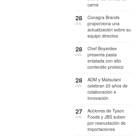
carne
28
Conagra Brands
proporciona una
JUL
actualización sobre su
equipo directivo
28
Chef Boyardee
presenta pasta
JUL
enlatada con alto
contenido proteico
28
ADM y Matsutani
celebran 20 años de
JUL
colaboración e
innovación
27
Acciones de Tyson
Foods y JBS suben
JUL
por reanudación de
importaciones