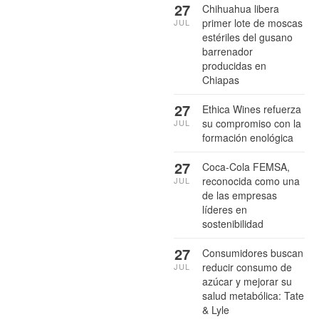
27
Chihuahua libera
primer lote de moscas
JUL
estériles del gusano
barrenador
producidas en
Chiapas
27
Ethica Wines refuerza
su compromiso con la
JUL
formación enológica
27
Coca-Cola FEMSA,
reconocida como una
JUL
de las empresas
líderes en
sostenibilidad
27
Consumidores buscan
reducir consumo de
JUL
azúcar y mejorar su
salud metabólica: Tate
& Lyle