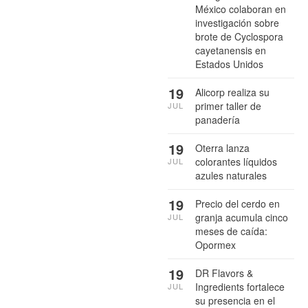
México colaboran en
investigación sobre
brote de Cyclospora
cayetanensis en
Estados Unidos
19
Alicorp realiza su
primer taller de
JUL
panadería
19
Oterra lanza
colorantes líquidos
JUL
azules naturales
19
Precio del cerdo en
granja acumula cinco
JUL
meses de caída:
Opormex
19
DR Flavors &
Ingredients fortalece
JUL
su presencia en el