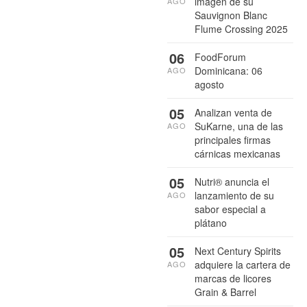
imagen de su
AGO
Sauvignon Blanc
Flume Crossing 2025
06
FoodForum
Dominicana: 06
AGO
agosto
05
Analizan venta de
SuKarne, una de las
AGO
principales firmas
cárnicas mexicanas
05
Nutri® anuncia el
lanzamiento de su
AGO
sabor especial a
plátano
05
Next Century Spirits
adquiere la cartera de
AGO
marcas de licores
Grain & Barrel