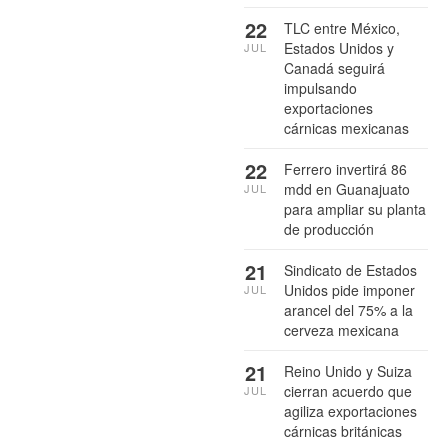
22
TLC entre México,
Estados Unidos y
JUL
Canadá seguirá
impulsando
exportaciones
cárnicas mexicanas
22
Ferrero invertirá 86
mdd en Guanajuato
JUL
para ampliar su planta
de producción
21
Sindicato de Estados
Unidos pide imponer
JUL
arancel del 75% a la
cerveza mexicana
21
Reino Unido y Suiza
cierran acuerdo que
JUL
agiliza exportaciones
cárnicas británicas