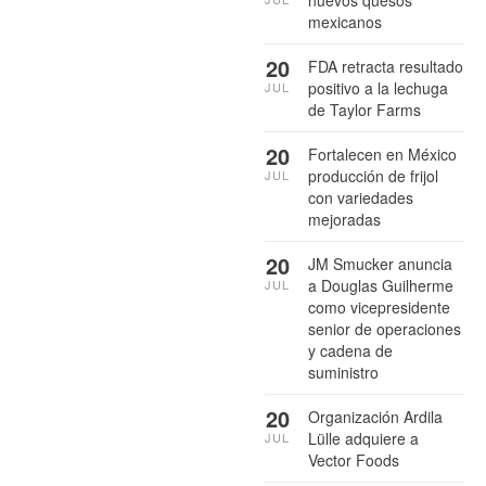
nuevos quesos
mexicanos
20
FDA retracta resultado
positivo a la lechuga
JUL
de Taylor Farms
20
Fortalecen en México
producción de frijol
JUL
con variedades
mejoradas
20
JM Smucker anuncia
a Douglas Guilherme
JUL
como vicepresidente
senior de operaciones
y cadena de
suministro
20
Organización Ardila
Lülle adquiere a
JUL
Vector Foods