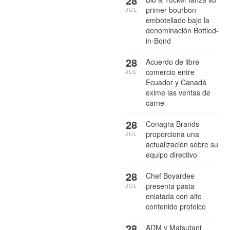
28
primer bourbon
JUL
embotellado bajo la
denominación Bottled-
in-Bond
28
Acuerdo de libre
comercio entre
JUL
Ecuador y Canadá
exime las ventas de
carne
28
Conagra Brands
proporciona una
JUL
actualización sobre su
equipo directivo
28
Chef Boyardee
presenta pasta
JUL
enlatada con alto
contenido proteico
28
ADM y Matsutani