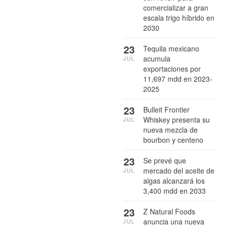
comercializar a gran
escala trigo híbrido en
2030
23
Tequila mexicano
acumula
JUL
exportaciones por
11,697 mdd en 2023-
2025
23
Bulleit Frontier
Whiskey presenta su
JUL
nueva mezcla de
bourbon y centeno
23
Se prevé que
mercado del aceite de
JUL
algas alcanzará los
3,400 mdd en 2033
23
Z Natural Foods
anuncia una nueva
JUL