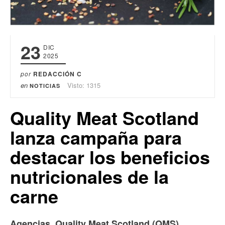
23
DIC
2025
por
REDACCIÓN C
en
Visto: 1315
NOTICIAS
Quality Meat Scotland
lanza campaña para
destacar los beneficios
nutricionales de la
carne
.
Agencias
Quality Meat Scotland (QMS)