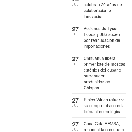
celebran 20 años de
JUL
colaboración e
innovación
27
Acciones de Tyson
Foods y JBS suben
JUL
por reanudación de
importaciones
27
Chihuahua libera
primer lote de moscas
JUL
estériles del gusano
barrenador
producidas en
Chiapas
27
Ethica Wines refuerza
su compromiso con la
JUL
formación enológica
27
Coca-Cola FEMSA,
reconocida como una
JUL