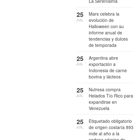
La Serenísima
25
Mars celebra la
evolución de
JUL
Halloween con su
informe anual de
tendencias y dulces
de temporada
25
Argentina abre
exportación a
JUL
Indonesia de carne
bovina y lácteos
25
Nutresa compra
Helados Tío Rico para
JUL
expandirse en
Venezuela
25
Etiquetado obligatorio
de origen costaría 893
JUL
mde al año a la
cadena cárnica de