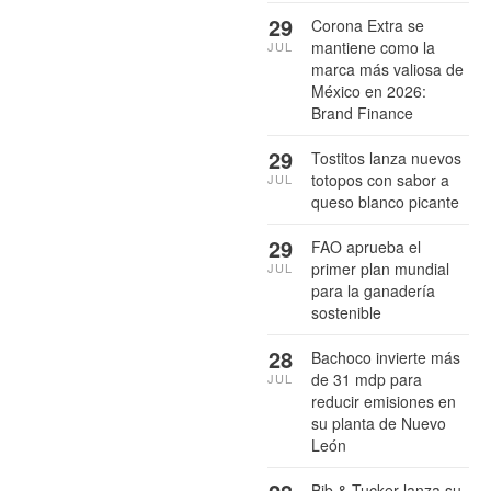
29
Corona Extra se
mantiene como la
JUL
marca más valiosa de
México en 2026:
Brand Finance
29
Tostitos lanza nuevos
totopos con sabor a
JUL
queso blanco picante
29
FAO aprueba el
primer plan mundial
JUL
para la ganadería
sostenible
28
Bachoco invierte más
de 31 mdp para
JUL
reducir emisiones en
su planta de Nuevo
León
Bib & Tucker lanza su