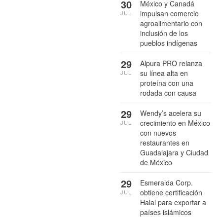
30
México y Canadá
impulsan comercio
JUL
agroalimentario con
inclusión de los
pueblos indígenas
29
Alpura PRO relanza
su línea alta en
JUL
proteína con una
rodada con causa
29
Wendy’s acelera su
crecimiento en México
JUL
con nuevos
restaurantes en
Guadalajara y Ciudad
de México
29
Esmeralda Corp.
obtiene certificación
JUL
Halal para exportar a
países islámicos