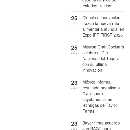
Estados Unidos
25
Ciencia e innovación
trazan la nueva ruta
JUL
alimentaria mundial en
Expo IFT FIRST 2026
25
Mission Craft Cocktails
celebra el Día
JUL
Nacional del Tequila
con su última
innovación
23
México informa
resultado negativo a
JUL
Cyclospora
cayetanensis en
lechugas de Taylor
Farms
23
Bayer firma acuerdo
con RAGT para
JUL