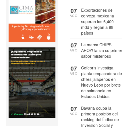
07
Exportaciones de
cerveza mexicana
AGO
superan los 6,400
mdd y llegan a 98
países
07
La marca CHIPS
AHOY! lanza su primer
AGO
sabor misterioso
07
Cofepris investiga
planta empacadora de
AGO
chiles jalapeños en
Nuevo León por brote
de salmonela en
Estados Unidos
07
Bavaria ocupa la
primera posición del
AGO
ranking del Índice de
Inversión Social y