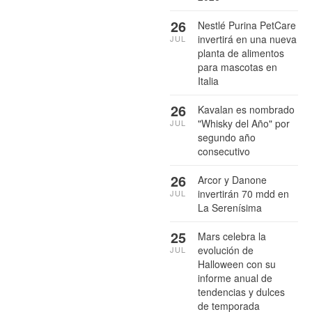
26
Nestlé Purina PetCare
invertirá en una nueva
JUL
planta de alimentos
para mascotas en
Italia
26
Kavalan es nombrado
"Whisky del Año" por
JUL
segundo año
consecutivo
26
Arcor y Danone
invertirán 70 mdd en
JUL
La Serenísima
25
Mars celebra la
evolución de
JUL
Halloween con su
informe anual de
tendencias y dulces
de temporada