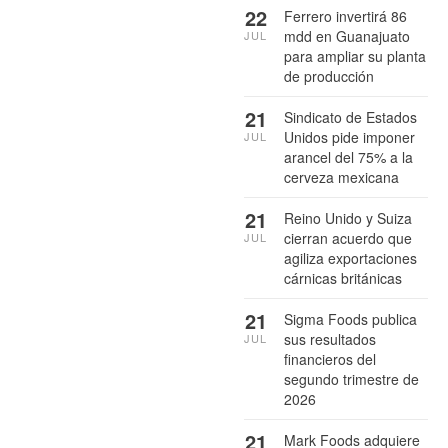
22
Ferrero invertirá 86
mdd en Guanajuato
JUL
para ampliar su planta
de producción
21
Sindicato de Estados
Unidos pide imponer
JUL
arancel del 75% a la
cerveza mexicana
21
Reino Unido y Suiza
cierran acuerdo que
JUL
agiliza exportaciones
cárnicas británicas
21
Sigma Foods publica
sus resultados
JUL
financieros del
segundo trimestre de
2026
21
Mark Foods adquiere