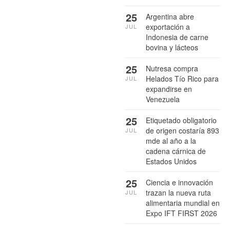
25
Argentina abre
exportación a
JUL
Indonesia de carne
bovina y lácteos
25
Nutresa compra
Helados Tío Rico para
JUL
expandirse en
Venezuela
25
Etiquetado obligatorio
de origen costaría 893
JUL
mde al año a la
cadena cárnica de
Estados Unidos
25
Ciencia e innovación
trazan la nueva ruta
JUL
alimentaria mundial en
Expo IFT FIRST 2026