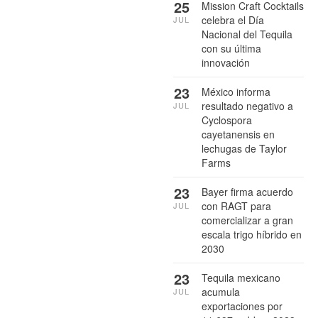
25
Mission Craft Cocktails
celebra el Día
JUL
Nacional del Tequila
con su última
innovación
23
México informa
resultado negativo a
JUL
Cyclospora
cayetanensis en
lechugas de Taylor
Farms
23
Bayer firma acuerdo
con RAGT para
JUL
comercializar a gran
escala trigo híbrido en
2030
23
Tequila mexicano
acumula
JUL
exportaciones por