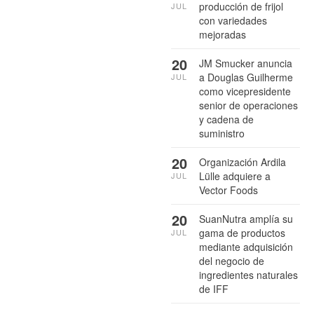
producción de frijol
JUL
con variedades
mejoradas
20
JM Smucker anuncia
a Douglas Guilherme
JUL
como vicepresidente
senior de operaciones
y cadena de
suministro
20
Organización Ardila
Lülle adquiere a
JUL
Vector Foods
20
SuanNutra amplía su
gama de productos
JUL
mediante adquisición
del negocio de
ingredientes naturales
de IFF