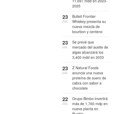
11,697 mdd en 2023-
2025
23
Bulleit Frontier
Whiskey presenta su
JUL
nueva mezcla de
bourbon y centeno
23
Se prevé que
mercado del aceite de
JUL
algas alcanzará los
3,400 mdd en 2033
23
Z Natural Foods
anuncia una nueva
JUL
proteína de suero de
cabra con sabor a
chocolate
22
Grupo Bimbo invertirá
más de 1,760 mdp en
JUL
nueva planta en
Puebla