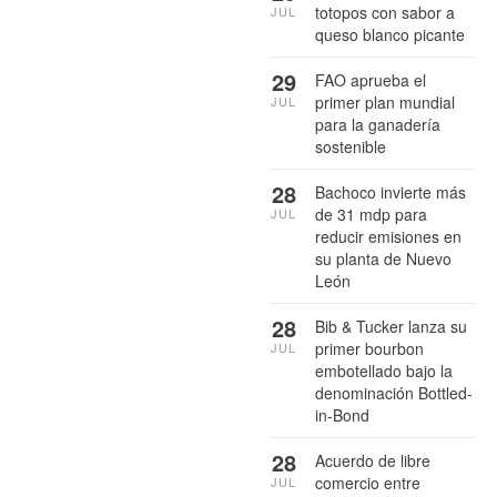
totopos con sabor a
JUL
queso blanco picante
29
FAO aprueba el
primer plan mundial
JUL
para la ganadería
sostenible
28
Bachoco invierte más
de 31 mdp para
JUL
reducir emisiones en
su planta de Nuevo
León
28
Bib & Tucker lanza su
primer bourbon
JUL
embotellado bajo la
denominación Bottled-
in-Bond
28
Acuerdo de libre
comercio entre
JUL