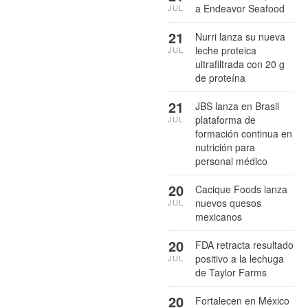
a Endeavor Seafood
JUL
21
Nurri lanza su nueva
leche proteica
JUL
ultrafiltrada con 20 g
de proteína
21
JBS lanza en Brasil
plataforma de
JUL
formación continua en
nutrición para
personal médico
20
Cacique Foods lanza
nuevos quesos
JUL
mexicanos
20
FDA retracta resultado
positivo a la lechuga
JUL
de Taylor Farms
20
Fortalecen en México