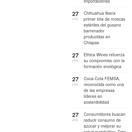
importaciones
27
Chihuahua libera
primer lote de moscas
JUL
estériles del gusano
barrenador
producidas en
Chiapas
27
Ethica Wines refuerza
su compromiso con la
JUL
formación enológica
27
Coca-Cola FEMSA,
reconocida como una
JUL
de las empresas
líderes en
sostenibilidad
27
Consumidores buscan
reducir consumo de
JUL
azúcar y mejorar su
salud metabólica: Tate