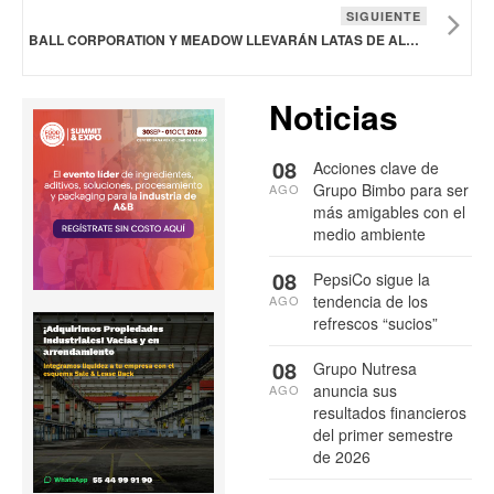
SIGUIENTE
BALL CORPORATION Y MEADOW LLEVARÁN LATAS DE ALUMINIO TOTALMENTE RECICLABLES A NUEVAS CATEGORÍAS EN TODO EL MUNDO
Noticias
08
Acciones clave de
Grupo Bimbo para ser
AGO
más amigables con el
medio ambiente
08
PepsiCo sigue la
tendencia de los
AGO
refrescos “sucios”
08
Grupo Nutresa
anuncia sus
AGO
resultados financieros
del primer semestre
de 2026