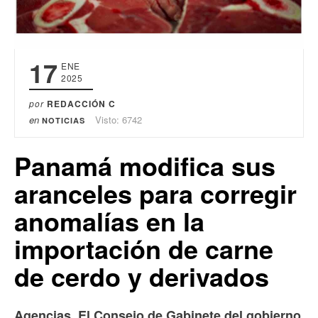
17
ENE
2025
por
REDACCIÓN C
en
Visto: 6742
NOTICIAS
Panamá modifica sus
aranceles para corregir
anomalías en la
importación de carne
de cerdo y derivados
Agencias. El
Consejo de Gabinete del gobierno