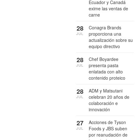
Ecuador y Canadá
exime las ventas de
carne
28
Conagra Brands
proporciona una
JUL
actualización sobre su
equipo directivo
28
Chef Boyardee
presenta pasta
JUL
enlatada con alto
contenido proteico
28
ADM y Matsutani
celebran 20 años de
JUL
colaboración e
innovación
27
Acciones de Tyson
Foods y JBS suben
JUL
por reanudación de