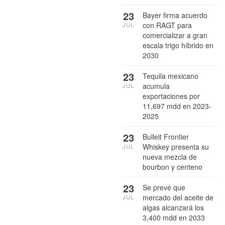
23
Bayer firma acuerdo
con RAGT para
JUL
comercializar a gran
escala trigo híbrido en
2030
23
Tequila mexicano
acumula
JUL
exportaciones por
11,697 mdd en 2023-
2025
23
Bulleit Frontier
Whiskey presenta su
JUL
nueva mezcla de
bourbon y centeno
23
Se prevé que
mercado del aceite de
JUL
algas alcanzará los
3,400 mdd en 2033