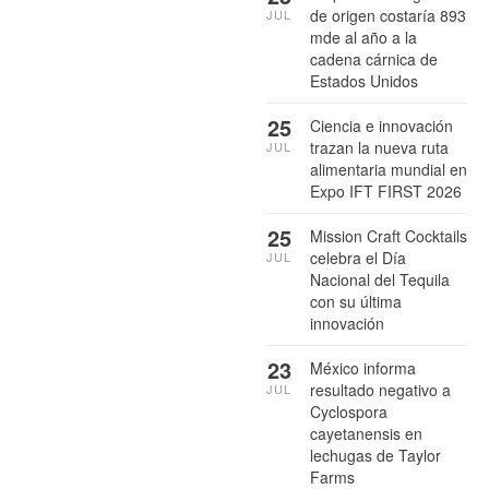
de origen costaría 893
JUL
mde al año a la
cadena cárnica de
Estados Unidos
25
Ciencia e innovación
trazan la nueva ruta
JUL
alimentaria mundial en
Expo IFT FIRST 2026
25
Mission Craft Cocktails
celebra el Día
JUL
Nacional del Tequila
con su última
innovación
23
México informa
resultado negativo a
JUL
Cyclospora
cayetanensis en
lechugas de Taylor
Farms