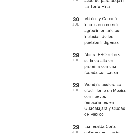
acuerdo para adquirir
La Terra Fina
30
México y Canadá
impulsan comercio
JUL
agroalimentario con
inclusión de los
pueblos indígenas
29
Alpura PRO relanza
su línea alta en
JUL
proteína con una
rodada con causa
29
Wendy’s acelera su
crecimiento en México
JUL
con nuevos
restaurantes en
Guadalajara y Ciudad
de México
29
Esmeralda Corp.
obtiene certificación
JUL