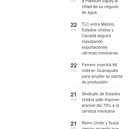
a Platinum Equity la
JUL
mitad de su negocio
de agua
22
TLC entre México,
Estados Unidos y
JUL
Canadá seguirá
impulsando
exportaciones
cárnicas mexicanas
22
Ferrero invertirá 86
mdd en Guanajuato
JUL
para ampliar su planta
de producción
21
Sindicato de Estados
Unidos pide imponer
JUL
arancel del 75% a la
cerveza mexicana
21
Reino Unido y Suiza
cierran acuerdo que
JUL