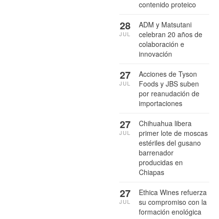
contenido proteico
28
ADM y Matsutani
celebran 20 años de
JUL
colaboración e
innovación
27
Acciones de Tyson
Foods y JBS suben
JUL
por reanudación de
importaciones
27
Chihuahua libera
primer lote de moscas
JUL
estériles del gusano
barrenador
producidas en
Chiapas
27
Ethica Wines refuerza
su compromiso con la
JUL
formación enológica