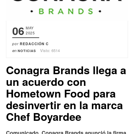
06
MAY
2025
por
REDACCIÓN C
en
Visto: 6514
NOTICIAS
Conagra Brands llega a
un acuerdo con
Hometown Food para
desinvertir en la marca
Chef Boyardee
Comunicado. Conagra Brands anunció la firma