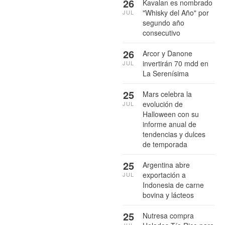
26
Kavalan es nombrado
"Whisky del Año" por
JUL
segundo año
consecutivo
26
Arcor y Danone
invertirán 70 mdd en
JUL
La Serenísima
25
Mars celebra la
evolución de
JUL
Halloween con su
informe anual de
tendencias y dulces
de temporada
25
Argentina abre
exportación a
JUL
Indonesia de carne
bovina y lácteos
25
Nutresa compra
JUL