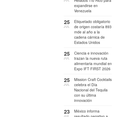
Helados Tío Rico para
expandirse en
Venezuela
25
Etiquetado obligatorio
de origen costaría 893
JUL
mde al año a la
cadena cárnica de
Estados Unidos
25
Ciencia e innovación
trazan la nueva ruta
JUL
alimentaria mundial en
Expo IFT FIRST 2026
25
Mission Craft Cocktails
celebra el Día
JUL
Nacional del Tequila
con su última
innovación
23
México informa
resultado negativo a
JUL