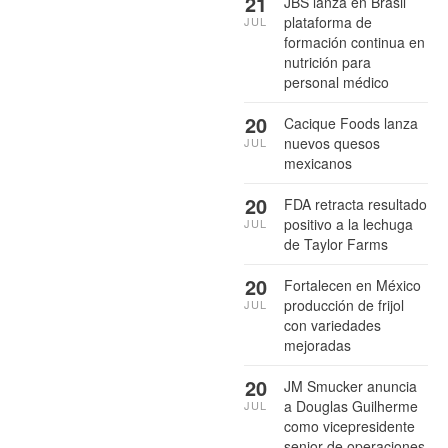
21
JBS lanza en Brasil
plataforma de
JUL
formación continua en
nutrición para
personal médico
20
Cacique Foods lanza
nuevos quesos
JUL
mexicanos
20
FDA retracta resultado
positivo a la lechuga
JUL
de Taylor Farms
20
Fortalecen en México
producción de frijol
JUL
con variedades
mejoradas
20
JM Smucker anuncia
a Douglas Guilherme
JUL
como vicepresidente
senior de operaciones