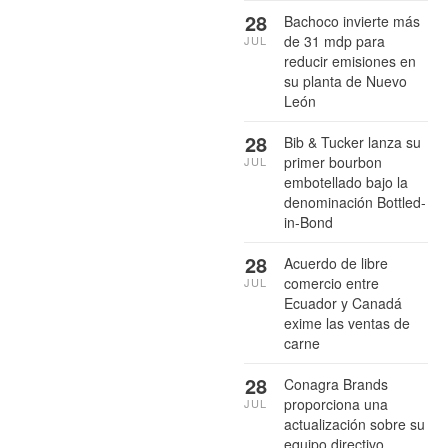
28
Bachoco invierte más
de 31 mdp para
JUL
reducir emisiones en
su planta de Nuevo
León
28
Bib & Tucker lanza su
primer bourbon
JUL
embotellado bajo la
denominación Bottled-
in-Bond
28
Acuerdo de libre
comercio entre
JUL
Ecuador y Canadá
exime las ventas de
carne
28
Conagra Brands
proporciona una
JUL
actualización sobre su
equipo directivo