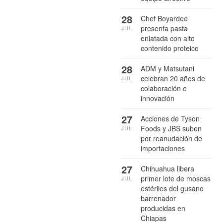
28
Chef Boyardee
presenta pasta
JUL
enlatada con alto
contenido proteico
28
ADM y Matsutani
celebran 20 años de
JUL
colaboración e
innovación
27
Acciones de Tyson
Foods y JBS suben
JUL
por reanudación de
importaciones
27
Chihuahua libera
primer lote de moscas
JUL
estériles del gusano
barrenador
producidas en
Chiapas