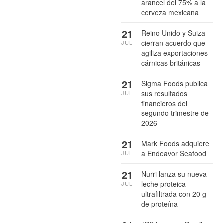
arancel del 75% a la
cerveza mexicana
21
Reino Unido y Suiza
cierran acuerdo que
JUL
agiliza exportaciones
cárnicas británicas
21
Sigma Foods publica
sus resultados
JUL
financieros del
segundo trimestre de
2026
21
Mark Foods adquiere
a Endeavor Seafood
JUL
21
Nurri lanza su nueva
leche proteica
JUL
ultrafiltrada con 20 g
de proteína