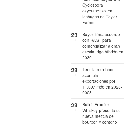
Cyclospora
cayetanensis en
lechugas de Taylor
Farms
23
Bayer firma acuerdo
con RAGT para
JUL
comercializar a gran
escala trigo híbrido en
2030
23
Tequila mexicano
acumula
JUL
exportaciones por
11,697 mdd en 2023-
2025
23
Bulleit Frontier
Whiskey presenta su
JUL
nueva mezcla de
bourbon y centeno