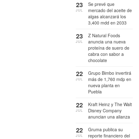
23
Se prevé que
mercado del aceite de
JUL
algas alcanzará los
3,400 mdd en 2033
23
Z Natural Foods
anuncia una nueva
JUL
proteína de suero de
cabra con sabor a
chocolate
22
Grupo Bimbo invertirá
más de 1,760 mdp en
JUL
nueva planta en
Puebla
22
Kraft Heinz y The Walt
Disney Company
JUL
anuncian una alianza
22
Gruma publica su
reporte financiero del
JUL