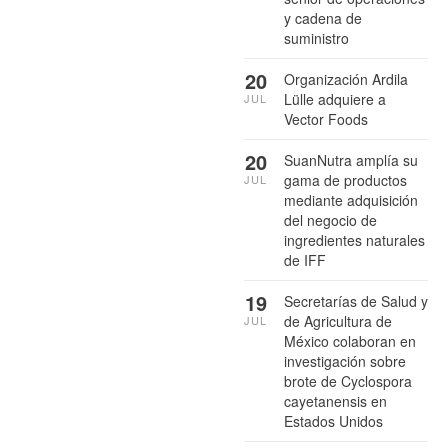
y cadena de
suministro
20
Organización Ardila
Lülle adquiere a
JUL
Vector Foods
20
SuanNutra amplía su
gama de productos
JUL
mediante adquisición
del negocio de
ingredientes naturales
de IFF
19
Secretarías de Salud y
de Agricultura de
JUL
México colaboran en
investigación sobre
brote de Cyclospora
cayetanensis en
Estados Unidos