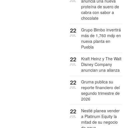
anuncia una nueva
JUL
proteína de suero de
cabra con sabor a
chocolate
22
Grupo Bimbo invertirá
más de 1,760 mdp en
JUL
nueva planta en
Puebla
22
Kraft Heinz y The Walt
Disney Company
JUL
anuncian una alianza
22
Gruma publica su
reporte financiero del
JUL
segundo trimestre de
2026
22
Nestlé planea vender
a Platinum Equity la
JUL
mitad de su negocio
de agua