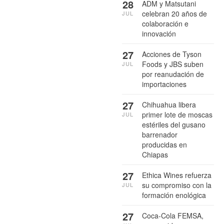
28
ADM y Matsutani
celebran 20 años de
JUL
colaboración e
innovación
27
Acciones de Tyson
Foods y JBS suben
JUL
por reanudación de
importaciones
27
Chihuahua libera
primer lote de moscas
JUL
estériles del gusano
barrenador
producidas en
Chiapas
27
Ethica Wines refuerza
su compromiso con la
JUL
formación enológica
27
Coca-Cola FEMSA,