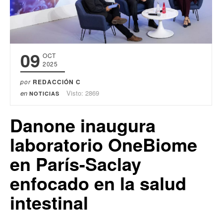
09
OCT
2025
por
REDACCIÓN C
en
Visto: 2869
NOTICIAS
Danone inaugura
laboratorio OneBiome
en París-Saclay
enfocado en la salud
intestinal