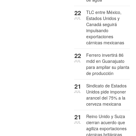
22
TLC entre México,
Estados Unidos y
JUL
Canadá seguirá
impulsando
exportaciones
cárnicas mexicanas
22
Ferrero invertirá 86
mdd en Guanajuato
JUL
para ampliar su planta
de producción
21
Sindicato de Estados
Unidos pide imponer
JUL
arancel del 75% a la
cerveza mexicana
21
Reino Unido y Suiza
cierran acuerdo que
JUL
agiliza exportaciones
cárnicas británicas