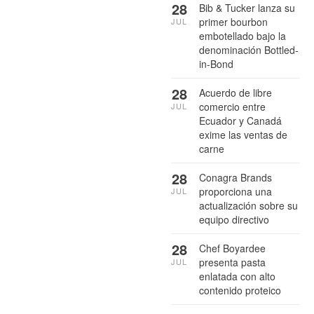
28
Bib & Tucker lanza su
primer bourbon
JUL
embotellado bajo la
denominación Bottled-
in-Bond
28
Acuerdo de libre
comercio entre
JUL
Ecuador y Canadá
exime las ventas de
carne
28
Conagra Brands
proporciona una
JUL
actualización sobre su
equipo directivo
28
Chef Boyardee
presenta pasta
JUL
enlatada con alto
contenido proteico