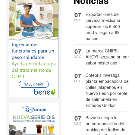
Noticias
07
Exportaciones de
cerveza mexicana
AGO
superan los 6,400
mdd y llegan a 98
países
07
La marca CHIPS
AHOY! lanza su primer
AGO
sabor misterioso
07
Cofepris investiga
planta empacadora de
AGO
chiles jalapeños en
Nuevo León por brote
de salmonela en
Estados Unidos
07
Bavaria ocupa la
primera posición del
AGO
ranking del Índice de