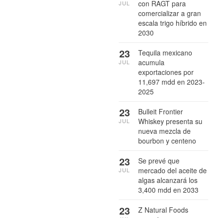
con RAGT para
JUL
comercializar a gran
escala trigo híbrido en
2030
23
Tequila mexicano
acumula
JUL
exportaciones por
11,697 mdd en 2023-
2025
23
Bulleit Frontier
Whiskey presenta su
JUL
nueva mezcla de
bourbon y centeno
23
Se prevé que
mercado del aceite de
JUL
algas alcanzará los
3,400 mdd en 2033
23
Z Natural Foods