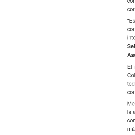
co
con
“Es
con
int
Seb
As
El 
Col
tod
con
Mer
la 
com
más