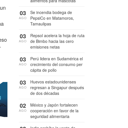
alimentos para mascotas
 un
03
Se incendia bodega de
PepsiCo en Matamoros,
AGO
na
Tamaulipas
03
Repsol acelera la hoja de ruta
eso
de Bimbo hacia las cero
AGO
emisiones netas
r
03
Perú lidera en Sudamérica el
crecimiento del consumo per
AGO
cápita de pollo
03
Huevos estadounidenses
regresan a Singapur después
AGO
de dos décadas
02
México y Japón fortalecen
cooperación en favor de la
AGO
seguridad alimentaria