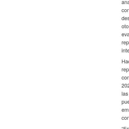
ana
con
des
oto
eva
rep
int
Hac
rep
com
202
las
pue
emp
con
“En