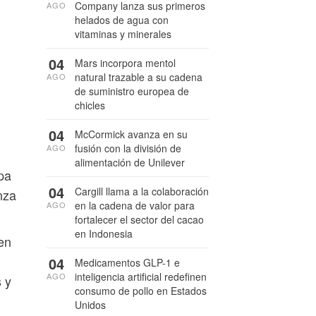
Company lanza sus primeros
AGO
helados de agua con
vitaminas y minerales
04
Mars incorpora mentol
natural trazable a su cadena
AGO
de suministro europea de
chicles
04
McCormick avanza en su
fusión con la división de
AGO
alimentación de Unilever
pa
04
Cargill llama a la colaboración
nza
en la cadena de valor para
AGO
fortalecer el sector del cacao
en Indonesia
en
04
Medicamentos GLP-1 e
inteligencia artificial redefinen
AGO
 y
consumo de pollo en Estados
Unidos