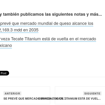
y también publicamos las siguientes notas y más...
prevé que mercado mundial de queso alcance los
2,169.3 mdd en 2035
veza Tecate Titanium está de vuelta en el mercado
xicano
ANTERIOR
SIGUIENTE
SE PREVÉ QUE MERCADO MUNDIAL DE QUESO ALCANCE LOS 252,169.3 MDD EN 2035
CERVEZA TECATE TITANIUM ESTÁ DE VUELTA EN EL MERCADO MEXICANO