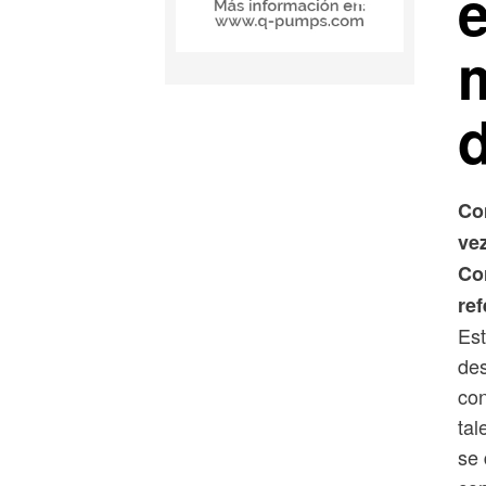
Co
ve
Cor
ref
Est
des
con
tal
se 