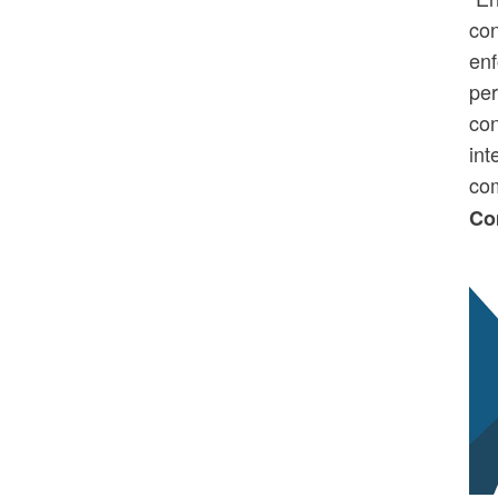
con
enf
per
con
int
com
Co