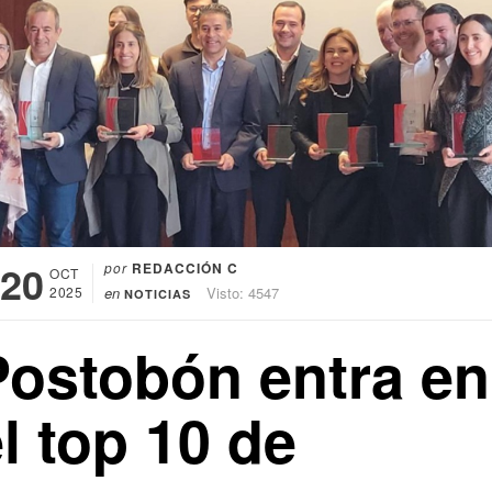
20
por
REDACCIÓN C
OCT
2025
en
Visto: 4547
NOTICIAS
Postobón entra en
l top 10 de