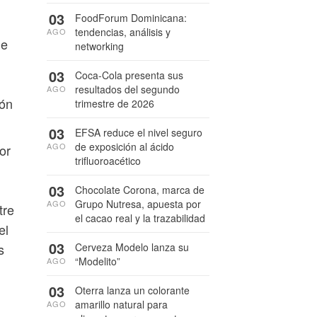
03
FoodForum Dominicana:
tendencias, análisis y
AGO
ue
networking
03
Coca-Cola presenta sus
resultados del segundo
AGO
ión
trimestre de 2026
03
EFSA reduce el nivel seguro
de exposición al ácido
AGO
or
trifluoroacético
03
Chocolate Corona, marca de
Grupo Nutresa, apuesta por
AGO
tre
el cacao real y la trazabilidad
el
03
Cerveza Modelo lanza su
s
“Modelito”
AGO
03
Oterra lanza un colorante
amarillo natural para
AGO