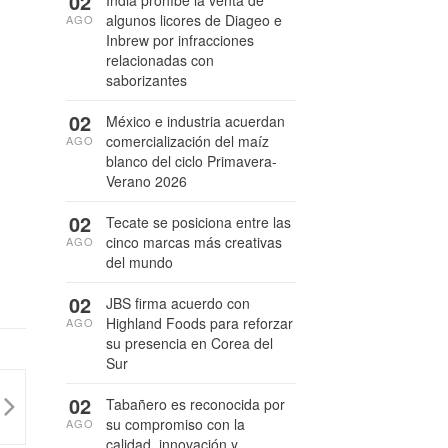
02
India prohíbe la venta de
algunos licores de Diageo e
AGO
Inbrew por infracciones
relacionadas con
saborizantes
02
México e industria acuerdan
comercialización del maíz
AGO
blanco del ciclo Primavera-
Verano 2026
02
Tecate se posiciona entre las
cinco marcas más creativas
AGO
del mundo
02
JBS firma acuerdo con
Highland Foods para reforzar
AGO
su presencia en Corea del
Sur
02
Tabañero es reconocida por
su compromiso con la
AGO
calidad, innovación y