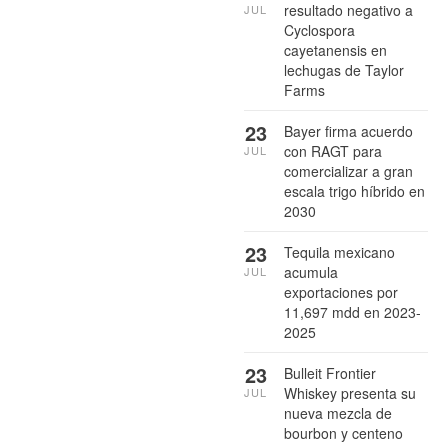
resultado negativo a
JUL
Cyclospora
cayetanensis en
lechugas de Taylor
Farms
23
Bayer firma acuerdo
con RAGT para
JUL
comercializar a gran
escala trigo híbrido en
2030
23
Tequila mexicano
acumula
JUL
exportaciones por
11,697 mdd en 2023-
2025
23
Bulleit Frontier
Whiskey presenta su
JUL
nueva mezcla de
bourbon y centeno