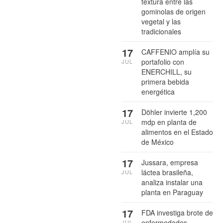
textura entre las
gominolas de origen
vegetal y las
tradicionales
17
CAFFENIO amplía su
portafolio con
JUL
ENERCHILL, su
primera bebida
energética
17
Döhler invierte 1,200
mdp en planta de
JUL
alimentos en el Estado
de México
17
Jussara, empresa
láctea brasileña,
JUL
analiza instalar una
planta en Paraguay
17
FDA investiga brote de
enfermedades
JUL