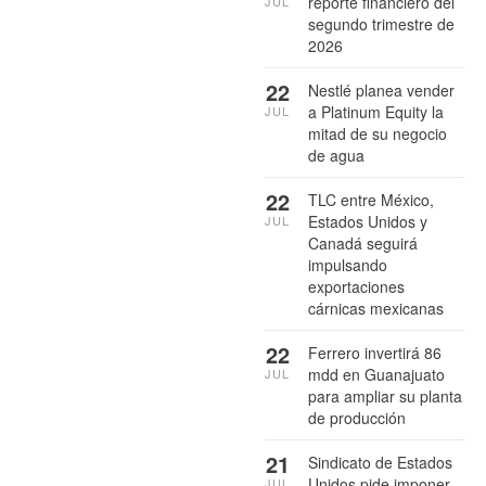
reporte financiero del
JUL
segundo trimestre de
2026
22
Nestlé planea vender
a Platinum Equity la
JUL
mitad de su negocio
de agua
22
TLC entre México,
Estados Unidos y
JUL
Canadá seguirá
impulsando
exportaciones
cárnicas mexicanas
22
Ferrero invertirá 86
mdd en Guanajuato
JUL
para ampliar su planta
de producción
21
Sindicato de Estados
Unidos pide imponer
JUL