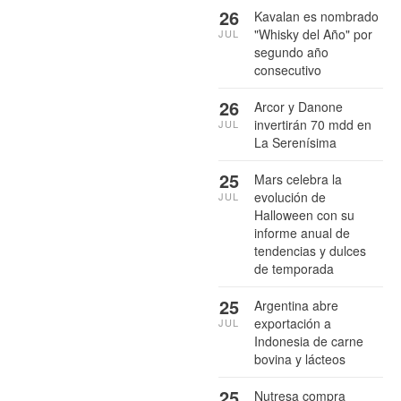
26
Kavalan es nombrado
"Whisky del Año" por
JUL
segundo año
consecutivo
26
Arcor y Danone
invertirán 70 mdd en
JUL
La Serenísima
25
Mars celebra la
evolución de
JUL
Halloween con su
informe anual de
tendencias y dulces
de temporada
25
Argentina abre
exportación a
JUL
Indonesia de carne
bovina y lácteos
25
Nutresa compra