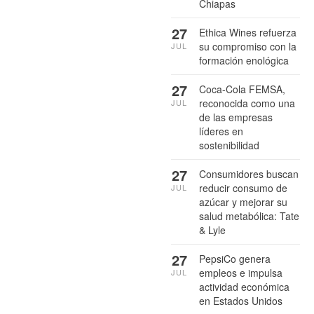
Chiapas
27
Ethica Wines refuerza
su compromiso con la
JUL
formación enológica
27
Coca-Cola FEMSA,
reconocida como una
JUL
de las empresas
líderes en
sostenibilidad
27
Consumidores buscan
reducir consumo de
JUL
azúcar y mejorar su
salud metabólica: Tate
& Lyle
27
PepsiCo genera
empleos e impulsa
JUL
actividad económica
en Estados Unidos