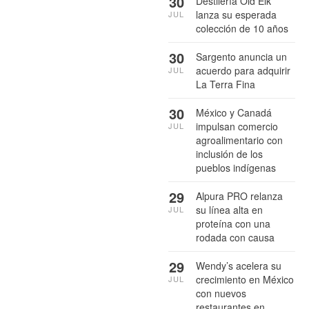
30
Destilería Old Elk
lanza su esperada
JUL
colección de 10 años
30
Sargento anuncia un
acuerdo para adquirir
JUL
La Terra Fina
30
México y Canadá
impulsan comercio
JUL
agroalimentario con
inclusión de los
pueblos indígenas
29
Alpura PRO relanza
su línea alta en
JUL
proteína con una
rodada con causa
29
Wendy’s acelera su
crecimiento en México
JUL
con nuevos
restaurantes en