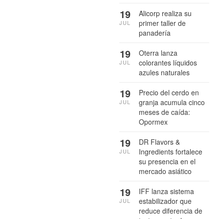
19
Alicorp realiza su
primer taller de
JUL
panadería
19
Oterra lanza
colorantes líquidos
JUL
azules naturales
19
Precio del cerdo en
granja acumula cinco
JUL
meses de caída:
Opormex
19
DR Flavors &
Ingredients fortalece
JUL
su presencia en el
mercado asiático
19
IFF lanza sistema
estabilizador que
JUL
reduce diferencia de