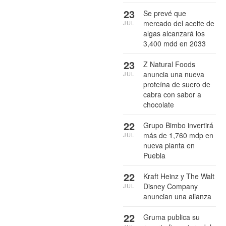
23
Se prevé que
mercado del aceite de
JUL
algas alcanzará los
3,400 mdd en 2033
23
Z Natural Foods
anuncia una nueva
JUL
proteína de suero de
cabra con sabor a
chocolate
22
Grupo Bimbo invertirá
más de 1,760 mdp en
JUL
nueva planta en
Puebla
22
Kraft Heinz y The Walt
Disney Company
JUL
anuncian una alianza
22
Gruma publica su