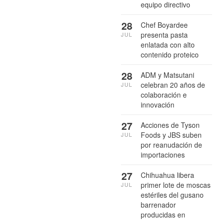
equipo directivo
28
Chef Boyardee
presenta pasta
JUL
enlatada con alto
contenido proteico
28
ADM y Matsutani
celebran 20 años de
JUL
colaboración e
innovación
27
Acciones de Tyson
Foods y JBS suben
JUL
por reanudación de
importaciones
27
Chihuahua libera
primer lote de moscas
JUL
estériles del gusano
barrenador
producidas en