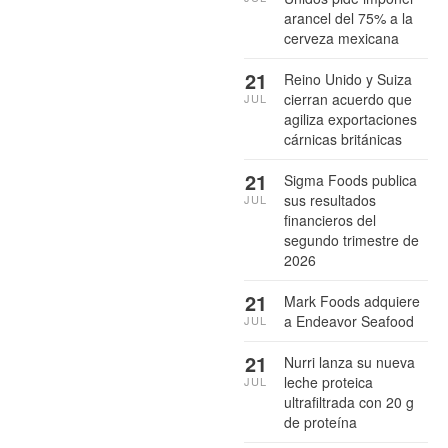
arancel del 75% a la
cerveza mexicana
21
Reino Unido y Suiza
cierran acuerdo que
JUL
agiliza exportaciones
cárnicas británicas
21
Sigma Foods publica
sus resultados
JUL
financieros del
segundo trimestre de
2026
21
Mark Foods adquiere
a Endeavor Seafood
JUL
21
Nurri lanza su nueva
leche proteica
JUL
ultrafiltrada con 20 g
de proteína