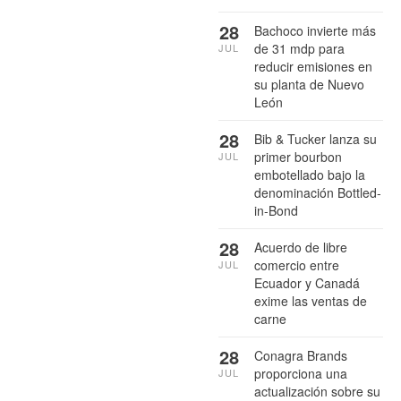
28
Bachoco invierte más
de 31 mdp para
JUL
reducir emisiones en
su planta de Nuevo
León
28
Bib & Tucker lanza su
primer bourbon
JUL
embotellado bajo la
denominación Bottled-
in-Bond
28
Acuerdo de libre
comercio entre
JUL
Ecuador y Canadá
exime las ventas de
carne
28
Conagra Brands
proporciona una
JUL
actualización sobre su