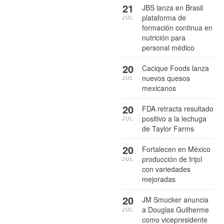
21
JBS lanza en Brasil
plataforma de
JUL
formación continua en
nutrición para
personal médico
20
Cacique Foods lanza
nuevos quesos
JUL
mexicanos
20
FDA retracta resultado
positivo a la lechuga
JUL
de Taylor Farms
20
Fortalecen en México
producción de frijol
JUL
con variedades
mejoradas
20
JM Smucker anuncia
a Douglas Guilherme
JUL
como vicepresidente