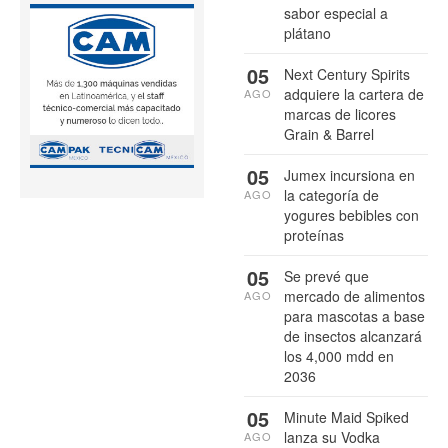
sabor especial a
plátano
05
Next Century Spirits
adquiere la cartera de
AGO
marcas de licores
Grain & Barrel
05
Jumex incursiona en
la categoría de
AGO
yogures bebibles con
proteínas
05
Se prevé que
mercado de alimentos
AGO
para mascotas a base
de insectos alcanzará
los 4,000 mdd en
2036
05
Minute Maid Spiked
lanza su Vodka
AGO