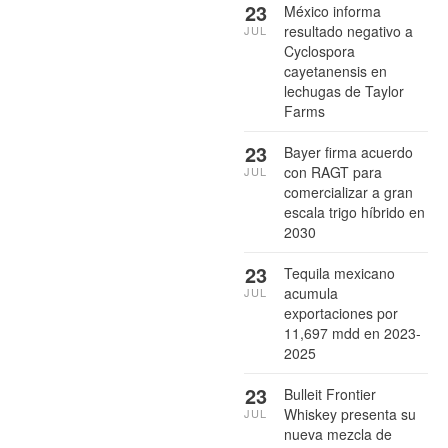
23
México informa
resultado negativo a
JUL
Cyclospora
cayetanensis en
lechugas de Taylor
Farms
23
Bayer firma acuerdo
con RAGT para
JUL
comercializar a gran
escala trigo híbrido en
2030
23
Tequila mexicano
acumula
JUL
exportaciones por
11,697 mdd en 2023-
2025
23
Bulleit Frontier
Whiskey presenta su
JUL
nueva mezcla de