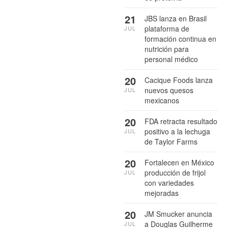
21
JBS lanza en Brasil
plataforma de
JUL
formación continua en
nutrición para
personal médico
20
Cacique Foods lanza
nuevos quesos
JUL
mexicanos
20
FDA retracta resultado
positivo a la lechuga
JUL
de Taylor Farms
20
Fortalecen en México
producción de frijol
JUL
con variedades
mejoradas
20
JM Smucker anuncia
a Douglas Guilherme
JUL