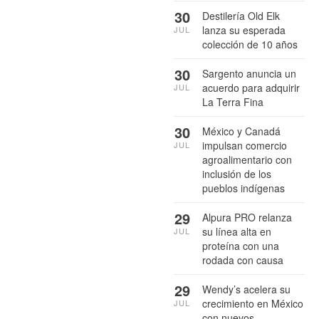
30
Destilería Old Elk
lanza su esperada
JUL
colección de 10 años
30
Sargento anuncia un
acuerdo para adquirir
JUL
La Terra Fina
30
México y Canadá
impulsan comercio
JUL
agroalimentario con
inclusión de los
pueblos indígenas
29
Alpura PRO relanza
su línea alta en
JUL
proteína con una
rodada con causa
29
Wendy’s acelera su
crecimiento en México
JUL
con nuevos