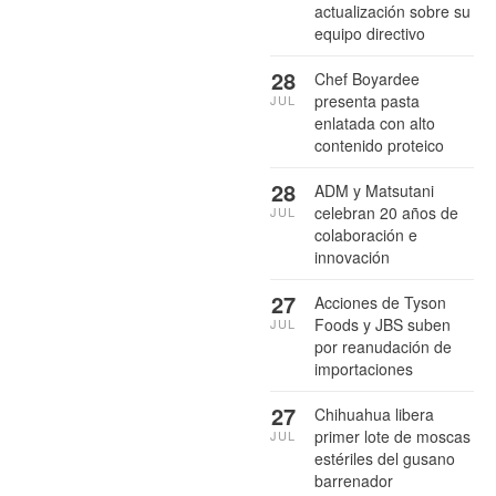
actualización sobre su
equipo directivo
28
Chef Boyardee
presenta pasta
JUL
enlatada con alto
contenido proteico
28
ADM y Matsutani
celebran 20 años de
JUL
colaboración e
innovación
27
Acciones de Tyson
Foods y JBS suben
JUL
por reanudación de
importaciones
27
Chihuahua libera
primer lote de moscas
JUL
estériles del gusano
barrenador