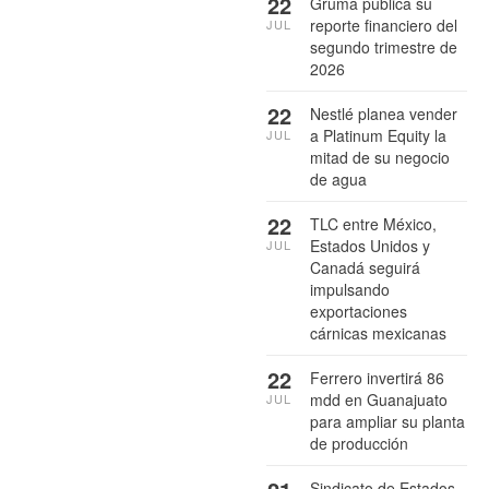
22
Gruma publica su
reporte financiero del
JUL
segundo trimestre de
2026
22
Nestlé planea vender
a Platinum Equity la
JUL
mitad de su negocio
de agua
22
TLC entre México,
Estados Unidos y
JUL
Canadá seguirá
impulsando
exportaciones
cárnicas mexicanas
22
Ferrero invertirá 86
mdd en Guanajuato
JUL
para ampliar su planta
de producción
Sindicato de Estados