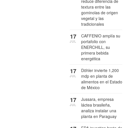
reduce diferencia de
textura entre las
gominolas de origen
vegetal y las
tradicionales
17
CAFFENIO amplía su
portafolio con
JUL
ENERCHILL, su
primera bebida
energética
17
Döhler invierte 1,200
mdp en planta de
JUL
alimentos en el Estado
de México
17
Jussara, empresa
láctea brasileña,
JUL
analiza instalar una
planta en Paraguay