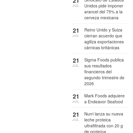
21
Unidos pide imponer
JUL
arancel del 75% a la
cerveza mexicana
21
Reino Unido y Suiza
cierran acuerdo que
JUL
agiliza exportaciones
cárnicas británicas
21
Sigma Foods publica
sus resultados
JUL
financieros del
segundo trimestre de
2026
21
Mark Foods adquiere
a Endeavor Seafood
JUL
21
Nurri lanza su nueva
leche proteica
JUL
ultrafiltrada con 20 g
de proteína