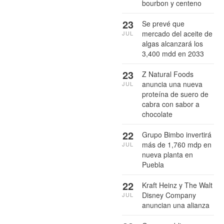
bourbon y centeno
23
Se prevé que
mercado del aceite de
JUL
algas alcanzará los
3,400 mdd en 2033
23
Z Natural Foods
anuncia una nueva
JUL
proteína de suero de
cabra con sabor a
chocolate
22
Grupo Bimbo invertirá
más de 1,760 mdp en
JUL
nueva planta en
Puebla
22
Kraft Heinz y The Walt
Disney Company
JUL
anuncian una alianza