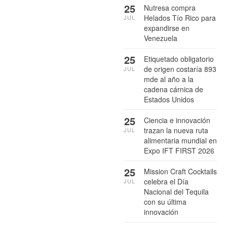
25
Nutresa compra
Helados Tío Rico para
JUL
expandirse en
Venezuela
25
Etiquetado obligatorio
de origen costaría 893
JUL
mde al año a la
cadena cárnica de
Estados Unidos
25
Ciencia e innovación
trazan la nueva ruta
JUL
alimentaria mundial en
Expo IFT FIRST 2026
25
Mission Craft Cocktails
celebra el Día
JUL
Nacional del Tequila
con su última
innovación