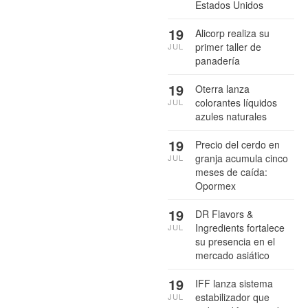
Estados Unidos
19
Alicorp realiza su
primer taller de
JUL
panadería
19
Oterra lanza
colorantes líquidos
JUL
azules naturales
19
Precio del cerdo en
granja acumula cinco
JUL
meses de caída:
Opormex
19
DR Flavors &
Ingredients fortalece
JUL
su presencia en el
mercado asiático
19
IFF lanza sistema
estabilizador que
JUL