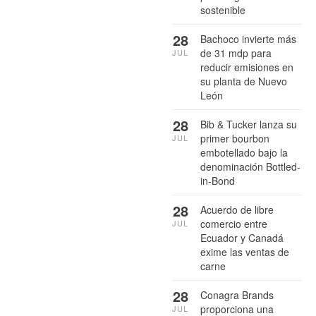
sostenible
28
Bachoco invierte más
de 31 mdp para
JUL
reducir emisiones en
su planta de Nuevo
León
28
Bib & Tucker lanza su
primer bourbon
JUL
embotellado bajo la
denominación Bottled-
in-Bond
28
Acuerdo de libre
comercio entre
JUL
Ecuador y Canadá
exime las ventas de
carne
28
Conagra Brands
proporciona una
JUL