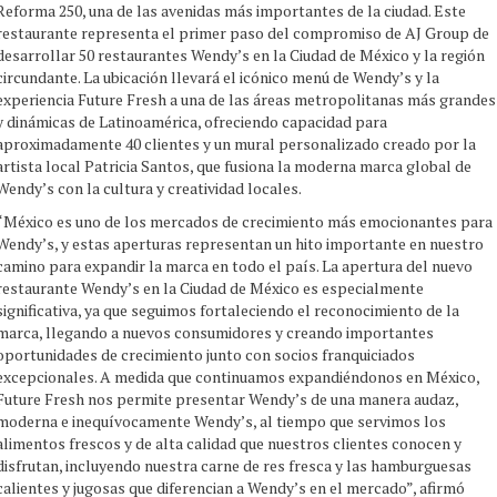
Reforma 250, una de las avenidas más importantes de la ciudad. Este
restaurante representa el primer paso del compromiso de AJ Group de
desarrollar 50 restaurantes Wendy’s en la Ciudad de México y la región
circundante. La ubicación llevará el icónico menú de Wendy’s y la
experiencia Future Fresh a una de las áreas metropolitanas más grandes
y dinámicas de Latinoamérica, ofreciendo capacidad para
aproximadamente 40 clientes y un mural personalizado creado por la
artista local Patricia Santos, que fusiona la moderna marca global de
Wendy’s con la cultura y creatividad locales.
“México es uno de los mercados de crecimiento más emocionantes para
Wendy’s, y estas aperturas representan un hito importante en nuestro
camino para expandir la marca en todo el país. La apertura del nuevo
restaurante Wendy’s en la Ciudad de México es especialmente
significativa, ya que seguimos fortaleciendo el reconocimiento de la
marca, llegando a nuevos consumidores y creando importantes
oportunidades de crecimiento junto con socios franquiciados
excepcionales. A medida que continuamos expandiéndonos en México,
Future Fresh nos permite presentar Wendy’s de una manera audaz,
moderna e inequívocamente Wendy’s, al tiempo que servimos los
alimentos frescos y de alta calidad que nuestros clientes conocen y
disfrutan, incluyendo nuestra carne de res fresca y las hamburguesas
calientes y jugosas que diferencian a Wendy’s en el mercado”, afirmó