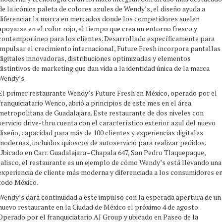
de la icónica paleta de colores azules de Wendy’s, el diseño ayuda a
diferenciar la marca en mercados donde los competidores suelen
apoyarse en el color rojo, al tiempo que crea un entorno fresco y
contemporáneo para los clientes. Desarrollado específicamente para
impulsar el crecimiento internacional, Future Fresh incorpora pantallas
digitales innovadoras, distribuciones optimizadas y elementos
distintivos de marketing que dan vida a la identidad única de la marca
Wendy’s.
El primer restaurante Wendy’s Future Fresh en México, operado por el
franquiciatario Wenco, abrió a principios de este mes en el área
metropolitana de Guadalajara. Este restaurante de dos niveles con
servicio drive-thru cuenta con el característico exterior azul del nuevo
diseño, capacidad para más de 100 clientes y experiencias digitales
modernas, incluidos quioscos de autoservicio para realizar pedidos.
Ubicado en Carr. Guadalajara–Chapala 647, San Pedro Tlaquepaque,
Jalisco, el restaurante es un ejemplo de cómo Wendy’s está llevando una
experiencia de cliente más moderna y diferenciada a los consumidores e
todo México.
Wendy’s dará continuidad a este impulso con la esperada apertura de un
nuevo restaurante en la Ciudad de México el próximo 4 de agosto.
Operado por el franquiciatario AJ Group y ubicado en Paseo de la