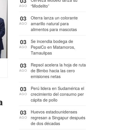
03
Cerveza Modelo lanza su
“Modelito”
AGO
03
Oterra lanza un colorante
amarillo natural para
AGO
alimentos para mascotas
03
Se incendia bodega de
PepsiCo en Matamoros,
AGO
Tamaulipas
03
Repsol acelera la hoja de ruta
de Bimbo hacia las cero
AGO
emisiones netas
03
Perú lidera en Sudamérica el
crecimiento del consumo per
AGO
a
cápita de pollo
03
Huevos estadounidenses
regresan a Singapur después
AGO
de dos décadas