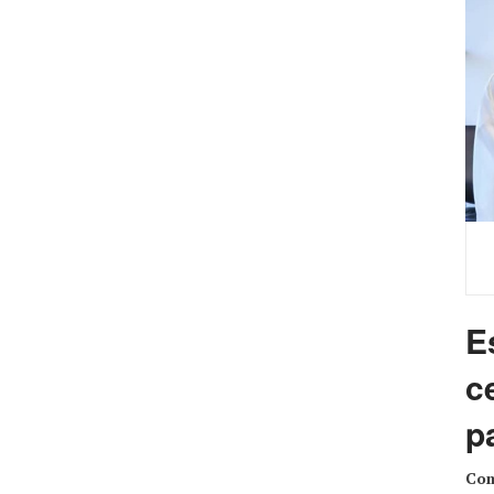
E
c
p
Com