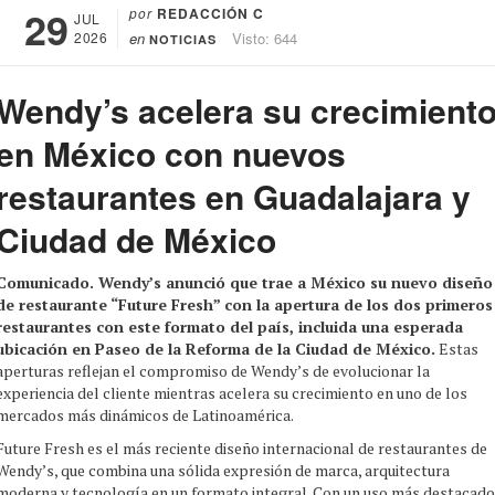
29
por
REDACCIÓN C
JUL
2026
en
Visto: 644
NOTICIAS
Wendy’s acelera su crecimient
en México con nuevos
restaurantes en Guadalajara y
Ciudad de México
Comunicado. Wendy’s anunció que trae a México su nuevo diseño
de restaurante “Future Fresh” con la apertura de los dos primeros
restaurantes con este formato del país, incluida una esperada
ubicación en Paseo de la Reforma de la Ciudad de México.
Estas
aperturas reflejan el compromiso de Wendy’s de evolucionar la
experiencia del cliente mientras acelera su crecimiento en uno de los
mercados más dinámicos de Latinoamérica.
Future Fresh es el más reciente diseño internacional de restaurantes de
Wendy’s, que combina una sólida expresión de marca, arquitectura
moderna y tecnología en un formato integral. Con un uso más destacado