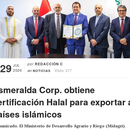
29
por
REDACCIÓN C
JUL
2026
en
Visto: 217
NOTICIAS
smeralda Corp. obtiene
ertificación Halal para exportar 
aíses islámicos
unicado. El Ministerio de Desarrollo Agrario y Riego (Midagri)