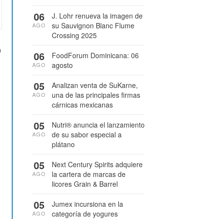
06
J. Lohr renueva la imagen de
su Sauvignon Blanc Flume
AGO
Crossing 2025
o
06
FoodForum Dominicana: 06
agosto
AGO
05
Analizan venta de SuKarne,
una de las principales firmas
AGO
cárnicas mexicanas
05
Nutri® anuncia el lanzamiento
de su sabor especial a
AGO
plátano
05
Next Century Spirits adquiere
la cartera de marcas de
AGO
licores Grain & Barrel
05
Jumex incursiona en la
categoría de yogures
AGO