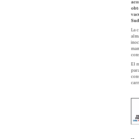
aco
obt
vac
Sud
La c
alm
inoc
man
con
El 
para
cons
carn