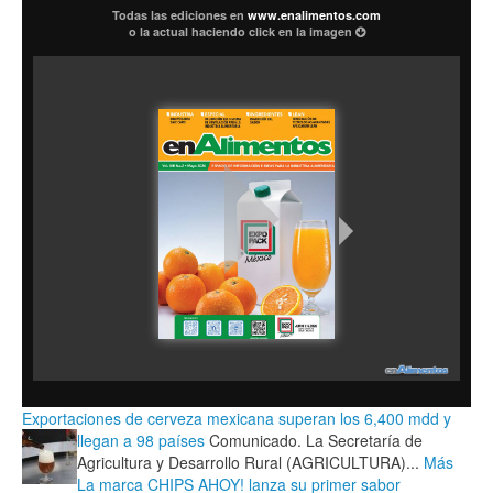
Todas las ediciones en
www.enalimentos.com
o la actual haciendo click en la imagen
Exportaciones de cerveza mexicana superan los 6,400 mdd y
llegan a 98 países
Comunicado. La Secretaría de
Agricultura y Desarrollo Rural (AGRICULTURA)...
Más
La marca CHIPS AHOY! lanza su primer sabor