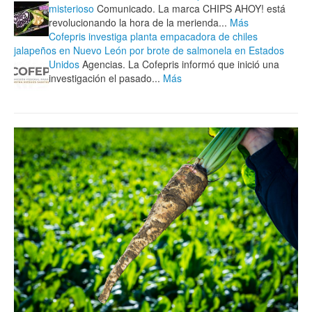
misterioso
Comunicado. La marca CHIPS AHOY! está
revolucionando la hora de la merienda...
Más
Cofepris investiga planta empacadora de chiles
jalapeños en Nuevo León por brote de salmonela en Estados
Unidos
Agencias. La Cofepris informó que inició una
investigación el pasado...
Más